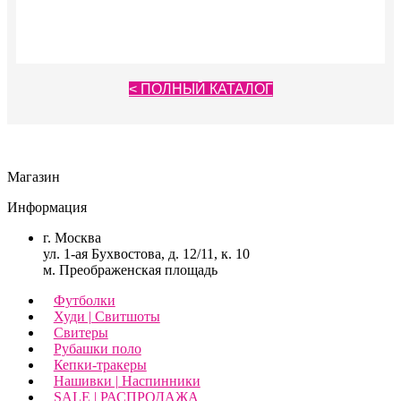
Опции
Опции
можно
можно
выбрать
выбрать
на
на
странице
странице
товара.
товара.
< ПОЛНЫЙ КАТАЛОГ
Магазин
Информация
г. Москва
ул. 1-ая Бухвостова, д. 12/11, к. 10
м. Преображенская площадь
Футболки
Худи | Свитшоты
Свитеры
Рубашки поло
Кепки-тракеры
Нашивки | Наспинники
SALE | РАСПРОДАЖА