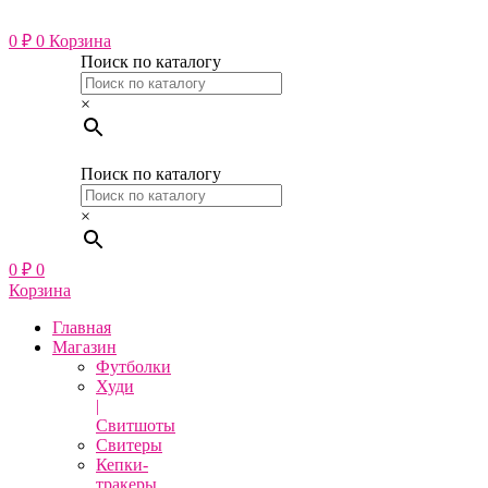
Перейти
к
0
₽
0
Корзина
содержимому
Поиск по каталогу
×
Поиск по каталогу
×
0
₽
0
Корзина
Главная
Магазин
Футболки
Худи
|
Свитшоты
Свитеры
Кепки-
тракеры