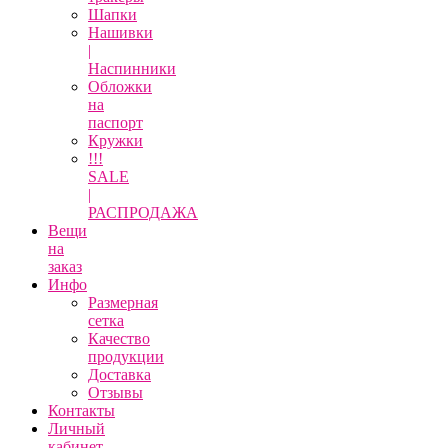
Шапки
Нашивки
|
Наспинники
Обложки
на
паспорт
Кружки
!!!
SALE
|
РАСПРОДАЖА
Вещи
на
заказ
Инфо
Размерная
сетка
Качество
продукции
Доставка
Отзывы
Контакты
Личный
кабинет