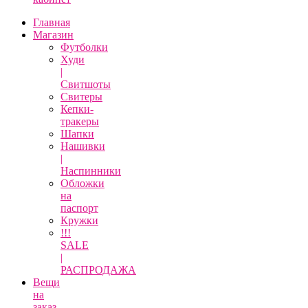
Главная
Магазин
Футболки
Худи
|
Свитшоты
Свитеры
Кепки-
тракеры
Шапки
Нашивки
|
Наспинники
Обложки
на
паспорт
Кружки
!!!
SALE
|
РАСПРОДАЖА
Вещи
на
заказ