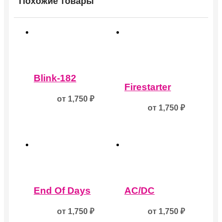
Похожие товары
Этот
товар
Этот
Blink-182
имеет
товар
Firestarter
несколько
имеет
от
1,750
₽
вариаций.
несколько
от
1,750
₽
Опции
вариаций.
можно
Опции
выбрать
можно
на
выбрать
странице
на
товара.
странице
товара.
Этот
Этот
товар
товар
End Of Days
AC/DC
имеет
имеет
несколько
несколько
от
1,750
₽
от
1,750
₽
вариаций.
вариаций.