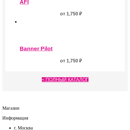
товар
товара.
AFI
имеет
несколько
от
1,750
₽
вариаций.
Опции
можно
выбрать
на
Этот
странице
товар
товара.
Banner Pilot
имеет
несколько
от
1,750
₽
вариаций.
Опции
можно
выбрать
< ПОЛНЫЙ КАТАЛОГ
на
странице
товара.
Магазин
Информация
г. Москва