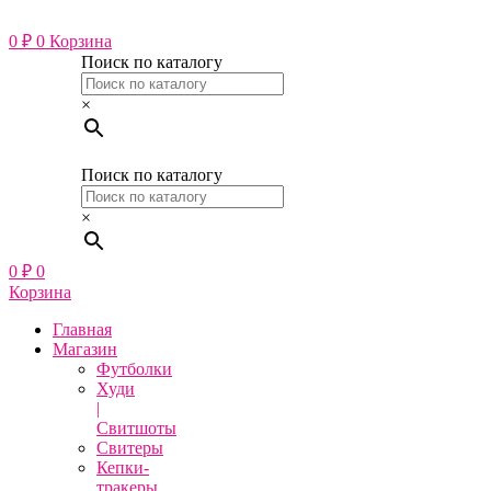
Перейти
к
0
₽
0
Корзина
содержимому
Поиск по каталогу
×
Поиск по каталогу
×
0
₽
0
Корзина
Главная
Магазин
Футболки
Худи
|
Свитшоты
Свитеры
Кепки-
тракеры