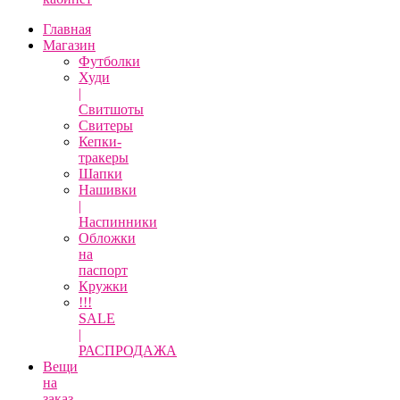
Главная
Магазин
Футболки
Худи
|
Свитшоты
Свитеры
Кепки-
тракеры
Шапки
Нашивки
|
Наспинники
Обложки
на
паспорт
Кружки
!!!
SALE
|
РАСПРОДАЖА
Вещи
на
заказ