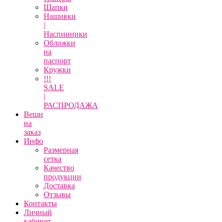
Шапки
Нашивки
|
Наспинники
Обложки
на
паспорт
Кружки
!!!
SALE
|
РАСПРОДАЖА
Вещи
на
заказ
Инфо
Размерная
сетка
Качество
продукции
Доставка
Отзывы
Контакты
Личный
кабинет