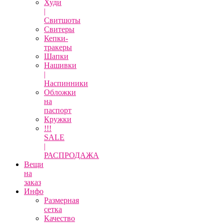
Худи
|
Свитшоты
Свитеры
Кепки-
тракеры
Шапки
Нашивки
|
Наспинники
Обложки
на
паспорт
Кружки
!!!
SALE
|
РАСПРОДАЖА
Вещи
на
заказ
Инфо
Размерная
сетка
Качество