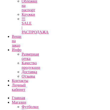
Обложки
на
паспорт
Кружки
!!!
SALE
|
РАСПРОДАЖА
Вещи
на
заказ
Инфо
Размерная
сетка
Качество
продукции
Доставка
Отзывы
Контакты
Личный
кабинет
Главная
Магазин
Футболки