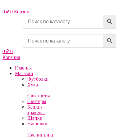
Перейти
к
0
₽
0
Корзина
содержимому
0
₽
0
Корзина
Главная
Магазин
Футболки
Худи
|
Свитшоты
Свитеры
Кепки-
тракеры
Шапки
Нашивки
|
Наспинники