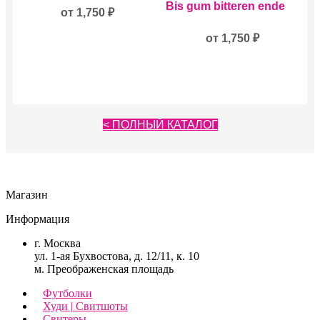
Bis gum bitteren ende
несколько
от
1,750
₽
товар
вариаций.
имеет
Опции
несколько
от
1,750
₽
можно
вариаций.
выбрать
Опции
на
можно
странице
выбрать
товара.
на
странице
< ПОЛНЫЙ КАТАЛОГ
товара.
Магазин
Информация
г. Москва
ул. 1-ая Бухвостова, д. 12/11, к. 10
м. Преображенская площадь
Футболки
Худи | Свитшоты
Свитеры