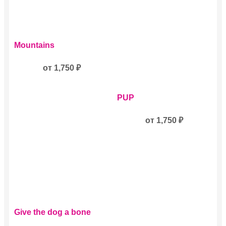
Этот
Mountains
товар
имеет
несколько
от
1,750
₽
вариаций.
Опции
Этот
можно
PUP
товар
выбрать
имеет
на
несколько
от
1,750
₽
странице
вариаций.
товара.
Опции
можно
выбрать
на
странице
товара.
Этот
Give the dog a bone
товар
имеет
Этот