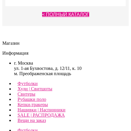
выбрать
выбрать
на
на
странице
странице
< ПОЛНЫЙ КАТАЛОГ
товара.
товара.
Магазин
Информация
г. Москва
ул. 1-ая Бухвостова, д. 12/11, к. 10
м. Преображенская площадь
Футболки
Худи | Свитшоты
Свитеры
Рубашки поло
Кепки-тракеры
Нашивки | Наспинники
SALE | РАСПРОДАЖА
Вещи на заказ
Футболки