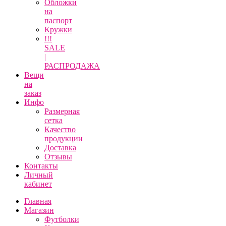
Обложки
на
паспорт
Кружки
!!!
SALE
|
РАСПРОДАЖА
Вещи
на
заказ
Инфо
Размерная
сетка
Качество
продукции
Доставка
Отзывы
Контакты
Личный
кабинет
Главная
Магазин
Футболки