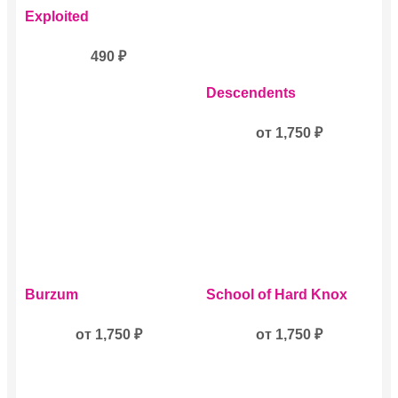
Exploited
490
₽
Этот
Descendents
товар
имеет
несколько
от
1,750
₽
вариаций.
Опции
можно
выбрать
на
странице
товара.
Этот
Этот
Burzum
School of Hard Knox
товар
товар
имеет
имеет
несколько
от
1,750
₽
несколько
от
1,750
₽
вариаций.
вариаций.
Опции
Опции
можно
можно