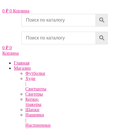
Перейти
к
0
₽
0
Корзина
содержимому
0
₽
0
Корзина
Главная
Магазин
Футболки
Худи
|
Свитшоты
Свитеры
Кепки-
тракеры
Шапки
Нашивки
|
Наспинники