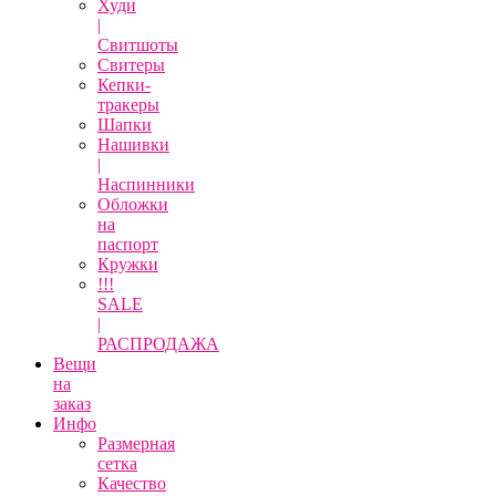
Худи
|
Свитшоты
Свитеры
Кепки-
тракеры
Шапки
Нашивки
|
Наспинники
Обложки
на
паспорт
Кружки
!!!
SALE
|
РАСПРОДАЖА
Вещи
на
заказ
Инфо
Размерная
сетка
Качество