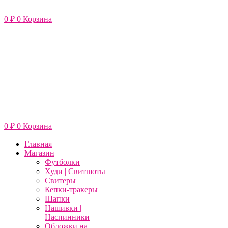
Перейти
к
0
₽
0
Корзина
содержимому
0
₽
0
Корзина
Главная
Магазин
Футболки
Худи | Свитшоты
Свитеры
Кепки-тракеры
Шапки
Нашивки |
Наспинники
Обложки на