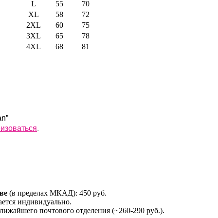
L
55
70
XL
58
72
2XL
60
75
3XL
65
78
4XL
68
81
an”
ризоваться
.
ве
(в пределах МКАД): 450 руб.
ется индивидуально.
лижайшего почтового отделения (~260-290 руб.).