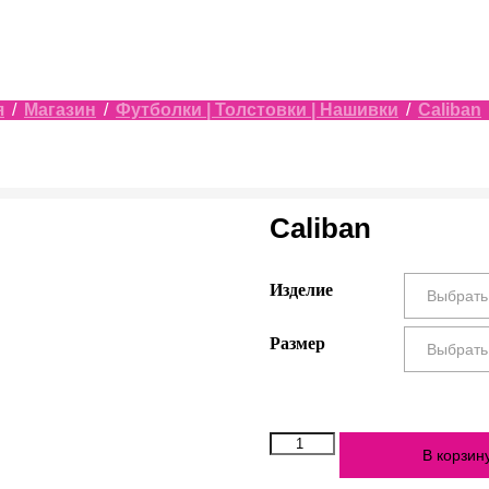
я
/
Магазин
/
Футболки | Толстовки | Нашивки
/
Caliban
Caliban
Изделие
Размер
Количество
В корзин
Caliban