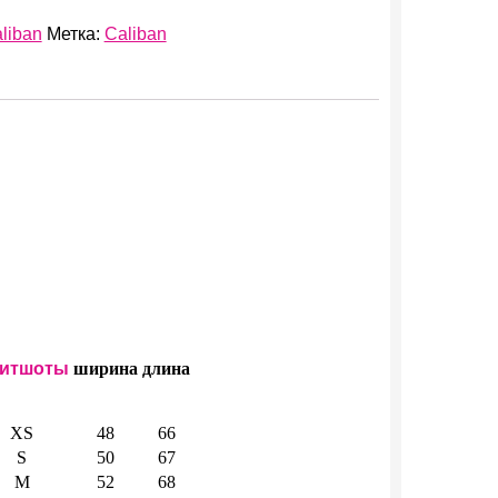
liban
Метка:
Caliban
итшоты
ширина
длина
XS
48
66
S
50
67
M
52
68