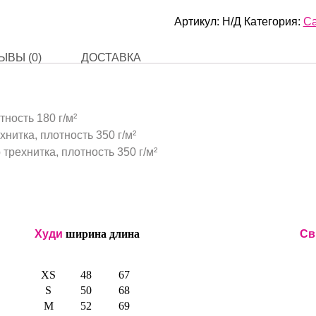
Артикул:
Н/Д
Категория:
Ca
ЫВЫ (0)
ДОСТАВКА
тность 180 г/м²
нитка, плотность 350 г/м²
трехнитка, плотность 350 г/м²
Худи
ширина
длина
Св
XS
48
67
S
50
68
M
52
69