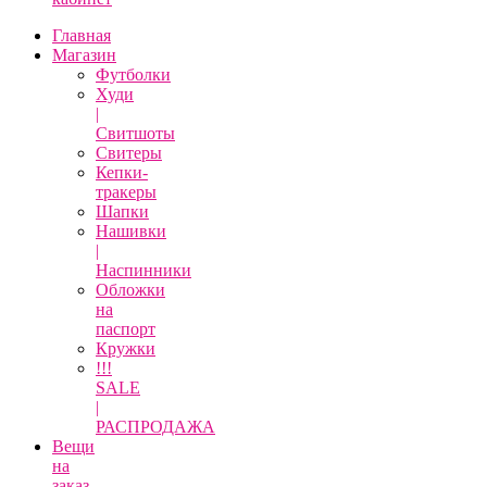
Главная
Магазин
Футболки
Худи
|
Свитшоты
Свитеры
Кепки-
тракеры
Шапки
Нашивки
|
Наспинники
Обложки
на
паспорт
Кружки
!!!
SALE
|
РАСПРОДАЖА
Вещи
на
заказ