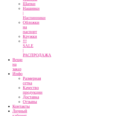
Шапки
Нашивки
|
Наспинники
Обложки
на
паспорт
Кружки
!!!
SALE
|
РАСПРОДАЖА
Вещи
на
заказ
Инфо
Размерная
сетка
Качество
продукции
Доставка
Отзывы
Контакты
Личный
кабинет