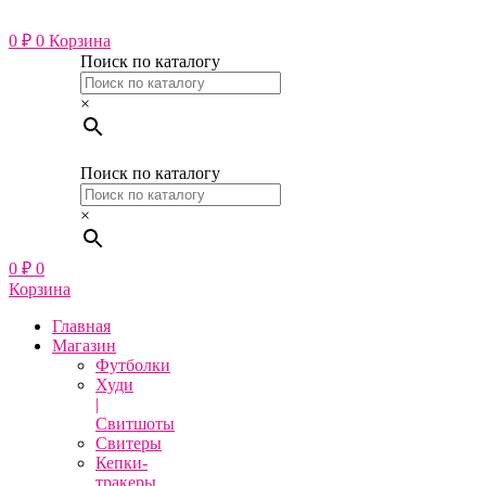
Перейти
к
0
₽
0
Корзина
содержимому
Поиск по каталогу
×
Поиск по каталогу
×
0
₽
0
Корзина
Главная
Магазин
Футболки
Худи
|
Свитшоты
Свитеры
Кепки-
тракеры