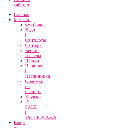
кабинет
Главная
Магазин
Футболки
Худи
|
Свитшоты
Свитеры
Кепки-
тракеры
Шапки
Нашивки
|
Наспинники
Обложки
на
паспорт
Кружки
!!!
SALE
|
РАСПРОДАЖА
Вещи
на