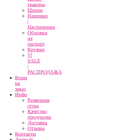
тракеры
Шапки
Нашивки
|
Наспинники
Обложки
на
паспорт
Кружки
!!!
SALE
|
РАСПРОДАЖА
Вещи
на
заказ
Инфо
Размерная
сетка
Качество
продукции
Доставка
Отзывы
Контакты
Личный