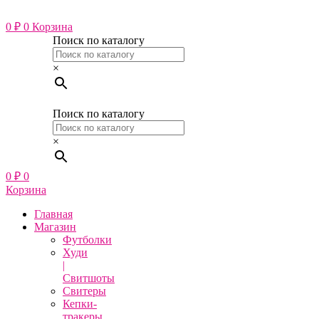
Перейти
к
0
₽
0
Корзина
содержимому
Поиск по каталогу
×
Поиск по каталогу
×
0
₽
0
Корзина
Главная
Магазин
Футболки
Худи
|
Свитшоты
Свитеры
Кепки-
тракеры