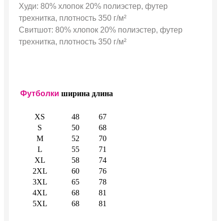
Худи: 80% хлопок 20% полиэстер, футер
трехнитка, плотность 350 г/м²
Свитшот: 80% хлопок 20% полиэстер, футер
трехнитка, плотность 350 г/м²
Футболки
ширина
длина
XS
48
67
S
50
68
M
52
70
L
55
71
XL
58
74
2XL
60
76
3XL
65
78
4XL
68
81
5XL
68
81