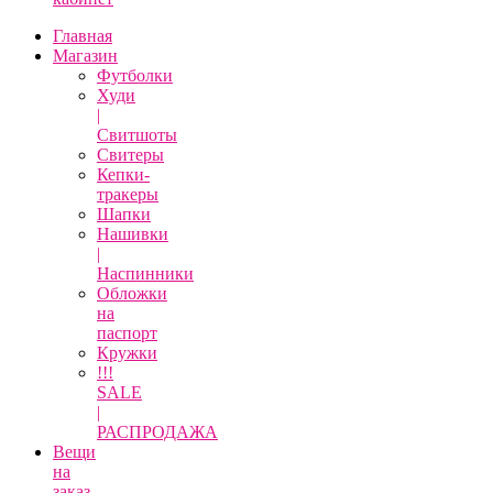
Главная
Магазин
Футболки
Худи
|
Свитшоты
Свитеры
Кепки-
тракеры
Шапки
Нашивки
|
Наспинники
Обложки
на
паспорт
Кружки
!!!
SALE
|
РАСПРОДАЖА
Вещи
на
заказ