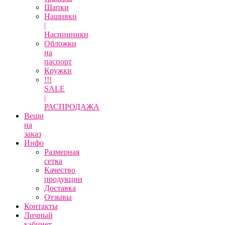
Шапки
Нашивки
|
Наспинники
Обложки
на
паспорт
Кружки
!!!
SALE
|
РАСПРОДАЖА
Вещи
на
заказ
Инфо
Размерная
сетка
Качество
продукции
Доставка
Отзывы
Контакты
Личный
кабинет