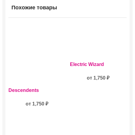
Похожие товары
Этот
Electric Wizard
товар
имеет
несколько
от
1,750
₽
вариаций.
Этот
Опции
Descendents
товар
можно
имеет
выбрать
несколько
от
1,750
₽
на
вариаций.
странице
Опции
товара.
можно
выбрать
на