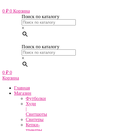
Перейти
к
0
₽
0
Корзина
содержимому
Поиск по каталогу
×
Поиск по каталогу
×
0
₽
0
Корзина
Главная
Магазин
Футболки
Худи
|
Свитшоты
Свитеры
Кепки-
тракеры