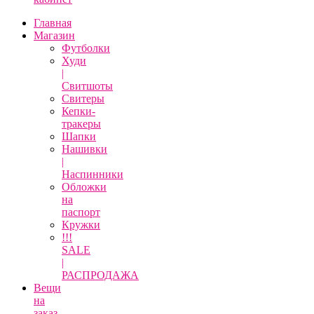
Главная
Магазин
Футболки
Худи
|
Свитшоты
Свитеры
Кепки-
тракеры
Шапки
Нашивки
|
Наспинники
Обложки
на
паспорт
Кружки
!!!
SALE
|
РАСПРОДАЖА
Вещи
на
заказ