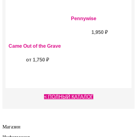
странице
товара.
Pennywise
1,950
₽
Этот
Came Out of the Grave
товар
имеет
несколько
от
1,750
₽
вариаций.
Опции
можно
выбрать
на
странице
< ПОЛНЫЙ КАТАЛОГ
товара.
Магазин