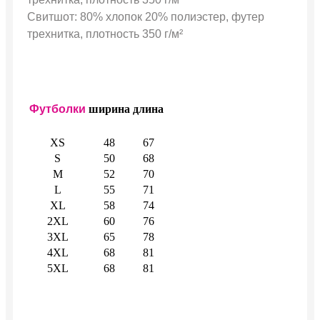
Свитшот: 80% хлопок 20% полиэстер, футер
трехнитка, плотность 350 г/м²
Футболки
ширина
длина
XS
48
67
S
50
68
M
52
70
L
55
71
XL
58
74
2XL
60
76
3XL
65
78
4XL
68
81
5XL
68
81