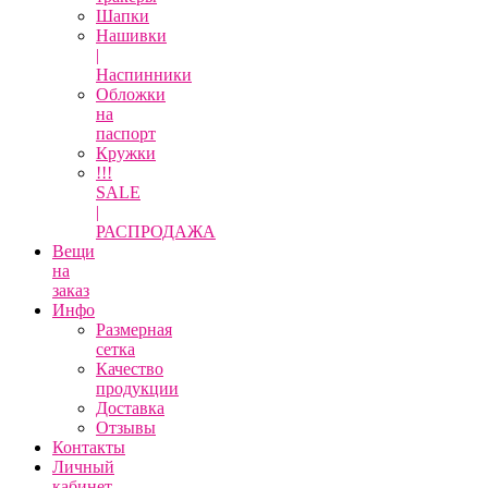
Шапки
Нашивки
|
Наспинники
Обложки
на
паспорт
Кружки
!!!
SALE
|
РАСПРОДАЖА
Вещи
на
заказ
Инфо
Размерная
сетка
Качество
продукции
Доставка
Отзывы
Контакты
Личный
кабинет