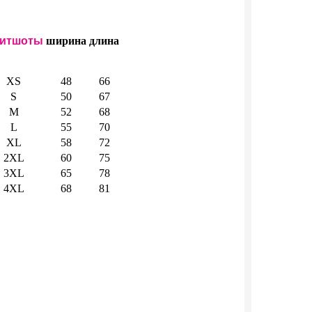
итшоты
ширина
длина
XS
48
66
S
50
67
M
52
68
L
55
70
XL
58
72
2XL
60
75
3XL
65
78
4XL
68
81