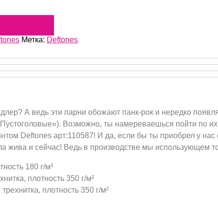
tones
Метка:
Deftones
лер? А ведь эти парни обожают панк-рок и нередко появля
Пустоголовые»). Возможно, ты намереваешься пойти по их с
том Deftones арт:110587! И да, если бы ты приобрел у нас 
ла жива и сейчас! Ведь в производстве мы использующем 
тность 180 г/м²
нитка, плотность 350 г/м²
трехнитка, плотность 350 г/м²