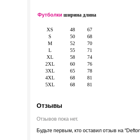
Футболки
ширина
длина
XS
48
67
S
50
68
M
52
70
L
55
71
XL
58
74
2XL
60
76
3XL
65
78
4XL
68
81
5XL
68
81
Отзывы
Отзывов пока нет.
Будьте первым, кто оставил отзыв на “Defto