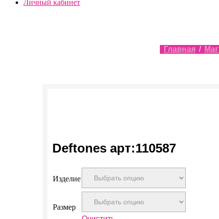
Личный кабинет
Главная
/
Маг
Deftones арт:110587
Изделие
Размер
Очистить