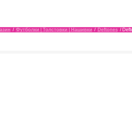
азин
/
Футболки | Толстовки | Нашивки
/
Deftones
/ Def