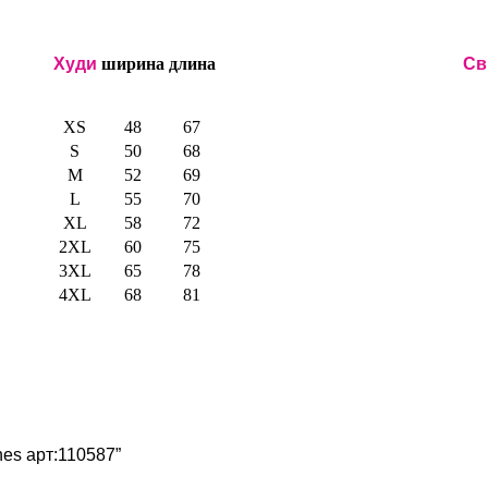
Худи
ширина
длина
Св
XS
48
67
S
50
68
M
52
69
L
55
70
XL
58
72
2XL
60
75
3XL
65
78
4XL
68
81
nes арт:110587”