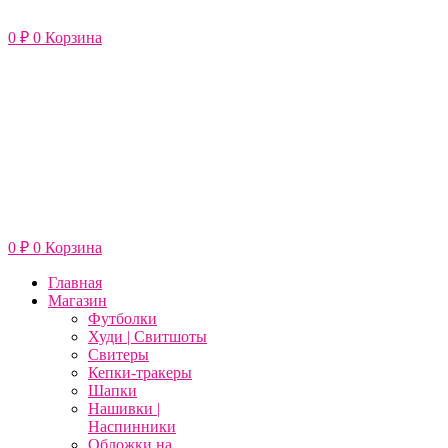
Перейти
к
0
₽
0
Корзина
содержимому
0
₽
0
Корзина
Главная
Магазин
Футболки
Худи | Свитшоты
Свитеры
Кепки-тракеры
Шапки
Нашивки |
Наспинники
Обложки на