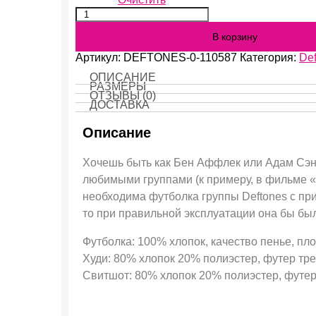
Количество
Deftones
В корзину
арт:110587
Артикул:
DEFTONES-0-110587
Категория:
Def
ОПИСАНИЕ
РАЗМЕРЫ
ОТЗЫВЫ (0)
ДОСТАВКА
Описание
Хочешь быть как Бен Аффлек или Адам Сэнд
любимыми группами (к примеру, в фильме «
необходима футболка группы Deftones с прин
то при правильной эксплуатации она бы бы
Футболка: 100% хлопок, качество пенье, пло
Худи: 80% хлопок 20% полиэстер, футер трех
Свитшот: 80% хлопок 20% полиэстер, футер 