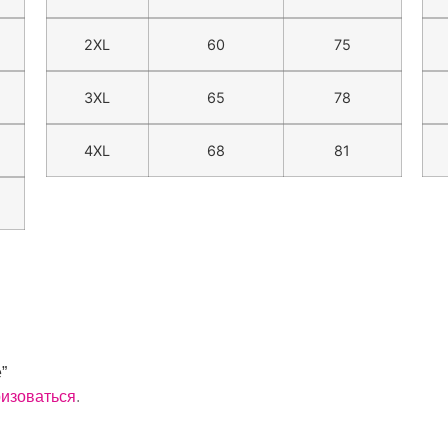
2XL
60
75
3XL
65
78
4XL
68
81
”
ризоваться
.