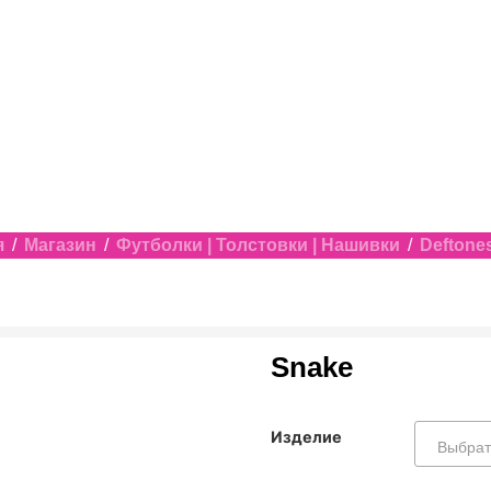
я
/
Магазин
/
Футболки | Толстовки | Нашивки
/
Deftone
Snake
Изделие