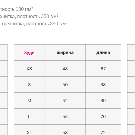
тность 180 г/м²
нитка, плотность 350 г/м²
трехнитка, плотность 350 г/м²
ширина
длина
Худи
XS
48
67
S
50
68
M
52
69
L
55
70
XL
58
72