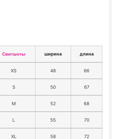
ширина
длина
Свитшоты
XS
48
66
S
50
67
M
52
68
L
55
70
XL
58
72