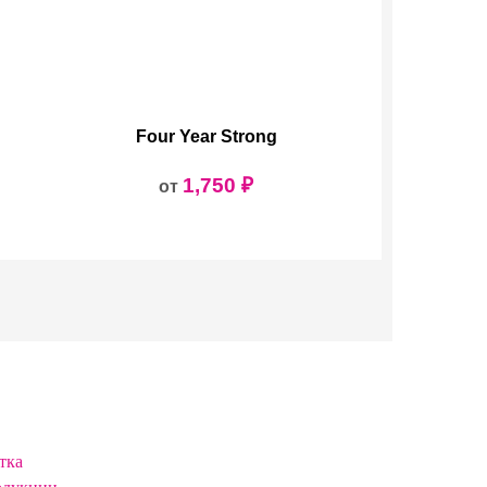
Four Year Strong
1,750
₽
от
тка