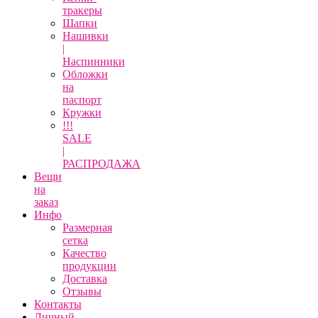
тракеры
Шапки
Нашивки
|
Наспинники
Обложки
на
паспорт
Кружки
!!!
SALE
|
РАСПРОДАЖА
Вещи
на
заказ
Инфо
Размерная
сетка
Качество
продукции
Доставка
Отзывы
Контакты
Личный