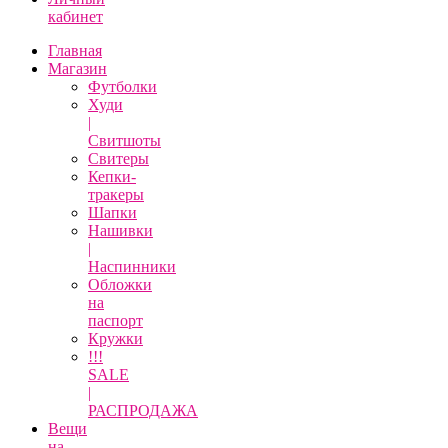
кабинет
Главная
Магазин
Футболки
Худи
|
Свитшоты
Свитеры
Кепки-
тракеры
Шапки
Нашивки
|
Наспинники
Обложки
на
паспорт
Кружки
!!!
SALE
|
РАСПРОДАЖА
Вещи
на