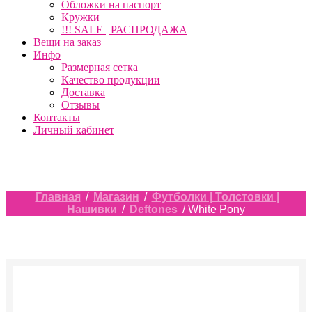
Обложки на паспорт
Кружки
!!! SALE | РАСПРОДАЖА
Вещи на заказ
Инфо
Размерная сетка
Качество продукции
Доставка
Отзывы
Контакты
Личный кабинет
Главная
/
Магазин
/
Футболки | Толстовки |
Нашивки
/
Deftones
/ White Pony