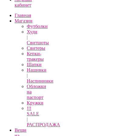
кабинет
Главная
Магазин
Футболки
Худи
|
Свитшоты
Свитеры
Кепки-
тракеры
Шапки
Нашивки
|
Наспинники
Обложки
на
паспорт
Кружки
!!!
SALE
|
РАСПРОДАЖА
Вещи
на