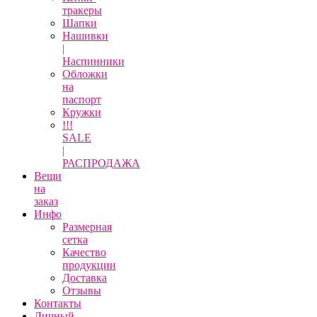
тракеры
Шапки
Нашивки
|
Наспинники
Обложки
на
паспорт
Кружки
!!!
SALE
|
РАСПРОДАЖА
Вещи
на
заказ
Инфо
Размерная
сетка
Качество
продукции
Доставка
Отзывы
Контакты
Личный