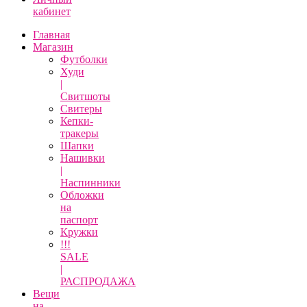
кабинет
Главная
Магазин
Футболки
Худи
|
Свитшоты
Свитеры
Кепки-
тракеры
Шапки
Нашивки
|
Наспинники
Обложки
на
паспорт
Кружки
!!!
SALE
|
РАСПРОДАЖА
Вещи
на