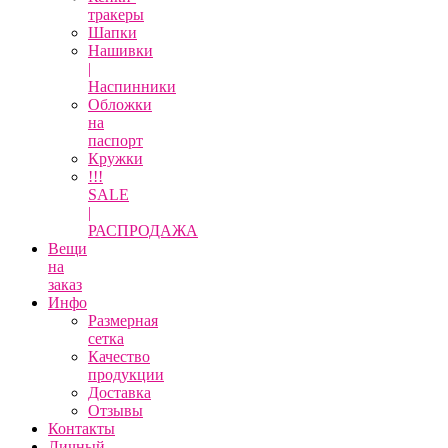
тракеры
Шапки
Нашивки
|
Наспинники
Обложки
на
паспорт
Кружки
!!!
SALE
|
РАСПРОДАЖА
Вещи
на
заказ
Инфо
Размерная
сетка
Качество
продукции
Доставка
Отзывы
Контакты
Личный