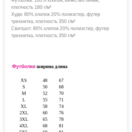
Футболка: 100% хлопок, качество пенье,
плотность 180 г/м²
Худи: 80% хлопок 20% полиэстер, футер
трехнитка, плотность 350 г/м²
Свитшот: 80% хлопок 20% полиэстер, футер
трехнитка, плотность 350 г/м²
Футболки
ширина
длина
XS
48
67
S
50
68
M
52
70
L
55
71
XL
58
74
2XL
60
76
3XL
65
78
4XL
68
81