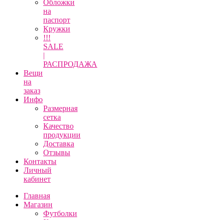
Обложки
на
паспорт
Кружки
!!!
SALE
|
РАСПРОДАЖА
Вещи
на
заказ
Инфо
Размерная
сетка
Качество
продукции
Доставка
Отзывы
Контакты
Личный
кабинет
Главная
Магазин
Футболки