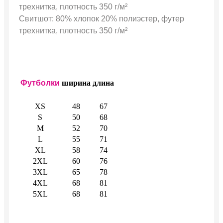
трехнитка, плотность 350 г/м²
Свитшот: 80% хлопок 20% полиэстер, футер
трехнитка, плотность 350 г/м²
Футболки
ширина
длина
XS
48
67
S
50
68
M
52
70
L
55
71
XL
58
74
2XL
60
76
3XL
65
78
4XL
68
81
5XL
68
81