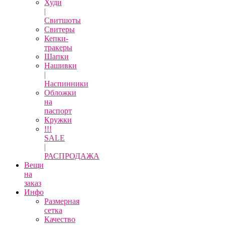
Худи
|
Свитшоты
Свитеры
Кепки-
тракеры
Шапки
Нашивки
|
Наспинники
Обложки
на
паспорт
Кружки
!!!
SALE
|
РАСПРОДАЖА
Вещи
на
заказ
Инфо
Размерная
сетка
Качество