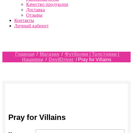
Качество продукции
Доставка
Отзывы
Контакты
Личный кабинет
Главная
/
Магазин
/
Футболки | Толстовки |
Нашивки
/
DevilDriver
/ Pray for Villains
Pray for Villains