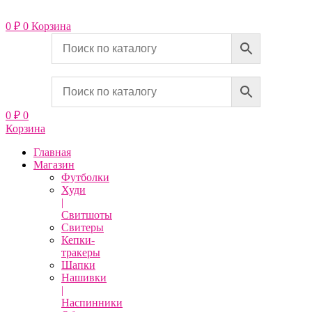
Перейти
к
0
₽
0
Корзина
содержимому
0
₽
0
Корзина
Главная
Магазин
Футболки
Худи
|
Свитшоты
Свитеры
Кепки-
тракеры
Шапки
Нашивки
|
Наспинники