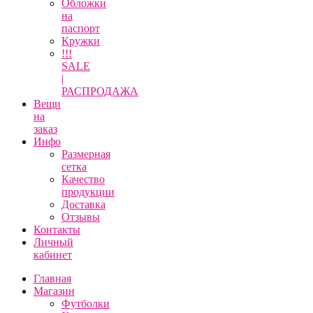
Обложки
на
паспорт
Кружки
!!!
SALE
|
РАСПРОДАЖА
Вещи
на
заказ
Инфо
Размерная
сетка
Качество
продукции
Доставка
Отзывы
Контакты
Личный
кабинет
Главная
Магазин
Футболки