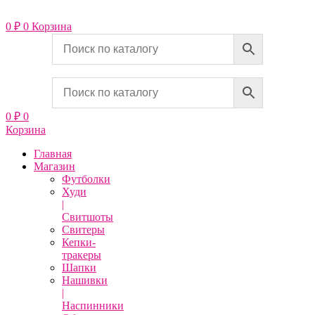
Перейти
к
0
₽
0
Корзина
содержимому
0
₽
0
Корзина
Главная
Магазин
Футболки
Худи
|
Свитшоты
Свитеры
Кепки-
тракеры
Шапки
Нашивки
|
Наспинники