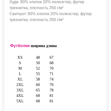
Худи: 80% хлопок 20% полиэстер, футер
трехнитка, плотность 350 г/м²
Свитшот: 80% хлопок 20% полиэстер, футер
трехнитка, плотность 350 г/м²
Футболки
ширина
длина
XS
48
67
S
50
68
M
52
70
L
55
71
XL
58
74
2XL
60
76
3XL
65
78
4XL
68
81
5XL
68
81