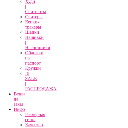
Худи
|
Свитшоты
Свитеры
Кепки-
тракеры
Шапки
Нашивки
|
Наспинники
Обложки
на
паспорт
Кружки
!!!
SALE
|
РАСПРОДАЖА
Вещи
на
заказ
Инфо
Размерная
сетка
Качество