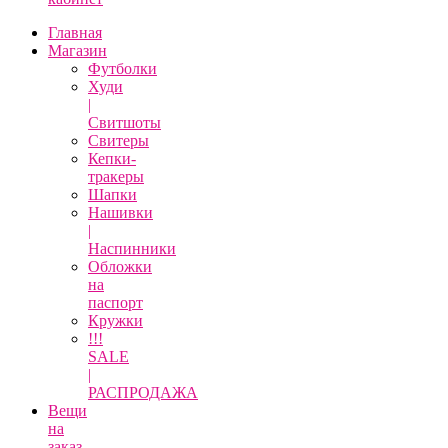
Главная
Магазин
Футболки
Худи
|
Свитшоты
Свитеры
Кепки-
тракеры
Шапки
Нашивки
|
Наспинники
Обложки
на
паспорт
Кружки
!!!
SALE
|
РАСПРОДАЖА
Вещи
на
заказ