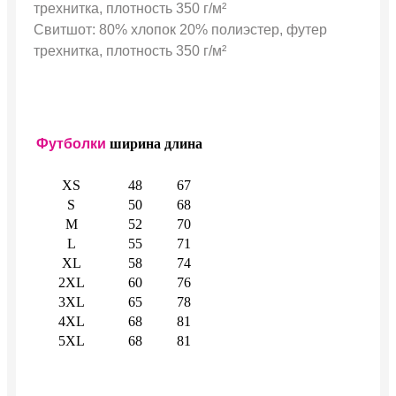
трехнитка, плотность 350 г/м²
Свитшот: 80% хлопок 20% полиэстер, футер
трехнитка, плотность 350 г/м²
Футболки
ширина
длина
XS
48
67
S
50
68
M
52
70
L
55
71
XL
58
74
2XL
60
76
3XL
65
78
4XL
68
81
5XL
68
81