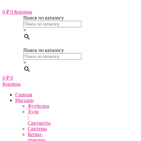
Перейти
к
0
₽
0
Корзина
содержимому
Поиск по каталогу
×
Поиск по каталогу
×
0
₽
0
Корзина
Главная
Магазин
Футболки
Худи
|
Свитшоты
Свитеры
Кепки-
тракеры