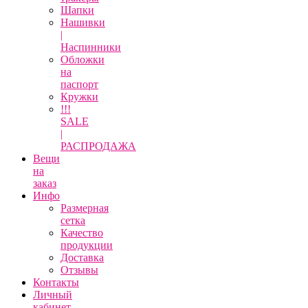
Шапки
Нашивки
|
Наспинники
Обложки
на
паспорт
Кружки
!!!
SALE
|
РАСПРОДАЖА
Вещи
на
заказ
Инфо
Размерная
сетка
Качество
продукции
Доставка
Отзывы
Контакты
Личный
кабинет