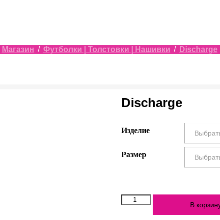
/
Магазин
/
Футболки | Толстовки | Нашивки
/
Discharge
Discharge
Изделие
Размер
Количество
В корзин
Discharge