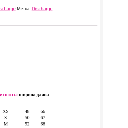
scharge
Метка:
Discharge
итшоты
ширина
длина
XS
48
66
S
50
67
M
52
68