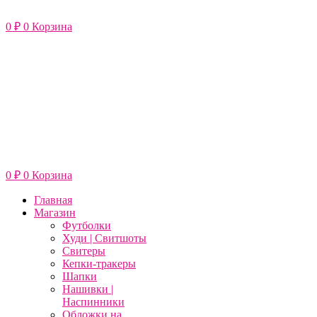
Перейти
к
0
₽
0
Корзина
содержимому
0
₽
0
Корзина
Главная
Магазин
Футболки
Худи | Свитшоты
Свитеры
Кепки-тракеры
Шапки
Нашивки |
Наспинники
Обложки на