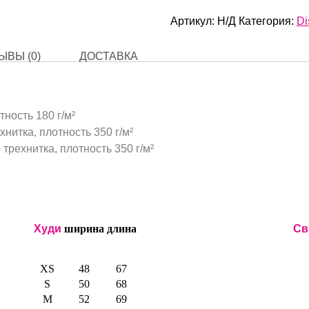
Артикул:
Н/Д
Категория:
Di
ЫВЫ (0)
ДОСТАВКА
тность 180 г/м²
нитка, плотность 350 г/м²
трехнитка, плотность 350 г/м²
Худи
ширина
длина
Св
XS
48
67
S
50
68
M
52
69