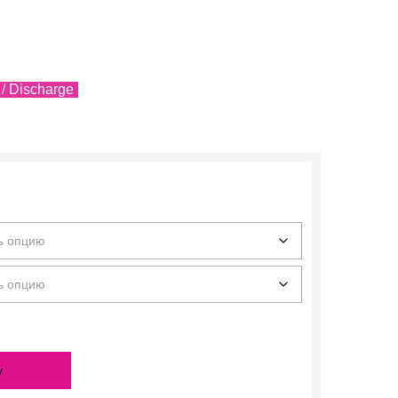
/ Discharge
у