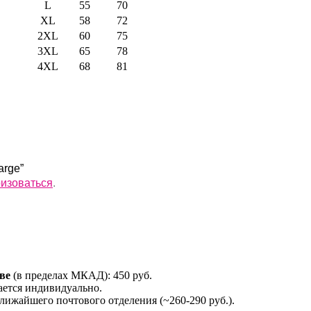
L
55
70
XL
58
72
2XL
60
75
3XL
65
78
4XL
68
81
arge”
ризоваться
.
ве
(в пределах МКАД): 450 руб.
ется индивидуально.
лижайшего почтового отделения (~260-290 руб.).