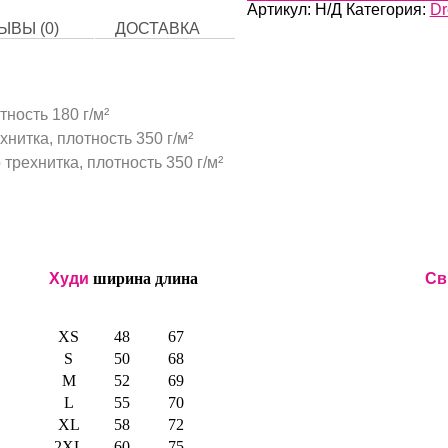
Артикул:
Н/Д
Категория:
Dr
ЫВЫ (0)
ДОСТАВКА
тность 180 г/м²
нитка, плотность 350 г/м²
трехнитка, плотность 350 г/м²
Худи
ширина
длина
Св
XS
48
67
S
50
68
M
52
69
L
55
70
XL
58
72
2XL
60
75