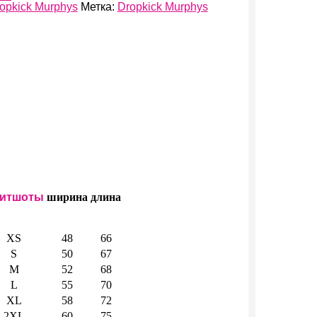
opkick Murphys
Метка:
Dropkick Murphys
итшоты
ширина
длина
XS
48
66
S
50
67
M
52
68
L
55
70
XL
58
72
2XL
60
75