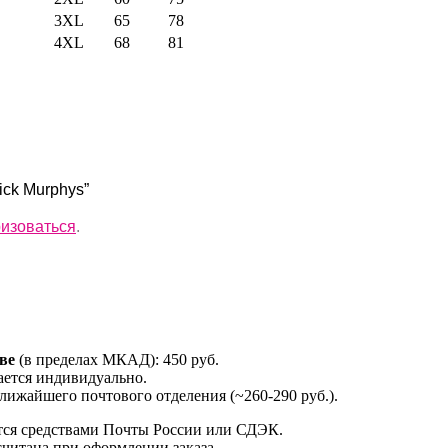
3XL
65
78
4XL
68
81
ick Murphys”
ризоваться
.
ве
(в пределах МКАД): 450 руб.
ется индивидуально.
лижайшего почтового отделения (~260-290 руб.).
тся средствами Почты России или СДЭК.
считана при оформлении заказа.