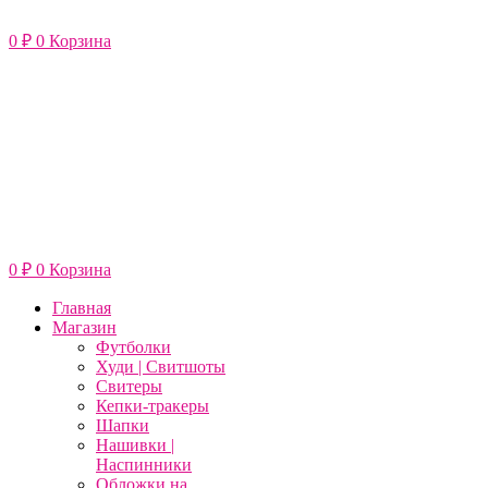
Перейти
к
0
₽
0
Корзина
содержимому
0
₽
0
Корзина
Главная
Магазин
Футболки
Худи | Свитшоты
Свитеры
Кепки-тракеры
Шапки
Нашивки |
Наспинники
Обложки на