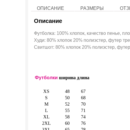
ОПИСАНИЕ
РАЗМЕРЫ
ОТЗ
Описание
Футболка: 100% хлопок, качество пенье, пло
Худи: 80% хлопок 20% полиэстер, футер трех
Свитшот: 80% хлопок 20% полиэстер, футер 
Футболки
ширина
длина
XS
48
67
S
50
68
M
52
70
L
55
71
XL
58
74
2XL
60
76
3XL
65
78