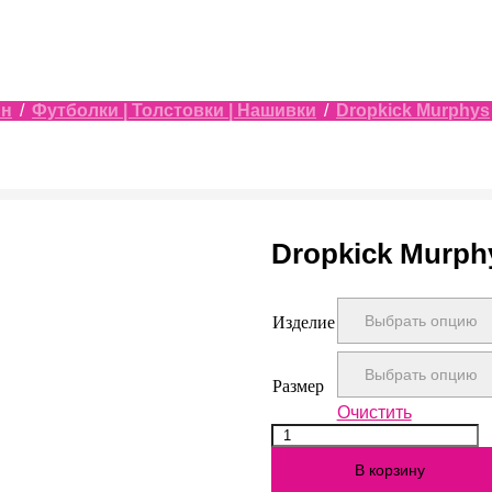
ин
/
Футболки | Толстовки | Нашивки
/
Dropkick Murphys
Dropkick Murph
Изделие
Размер
Очистить
Количество
Dropkick
В корзину
Murphys