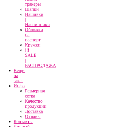
тракеры
Шапки
Нашивки
|
Наспинники
Обложки
на
паспорт
Кружки
!!!
SALE
|
РАСПРОДАЖА
Вещи
на
заказ
Инфо
Размерная
сетка
Качество
продукции
Доставка
Отзывы
Контакты
Личный