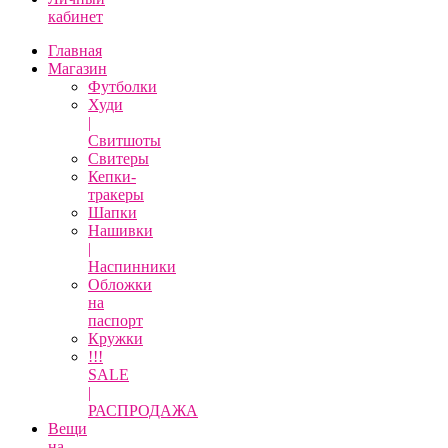
кабинет
Главная
Магазин
Футболки
Худи
|
Свитшоты
Свитеры
Кепки-
тракеры
Шапки
Нашивки
|
Наспинники
Обложки
на
паспорт
Кружки
!!!
SALE
|
РАСПРОДАЖА
Вещи
на