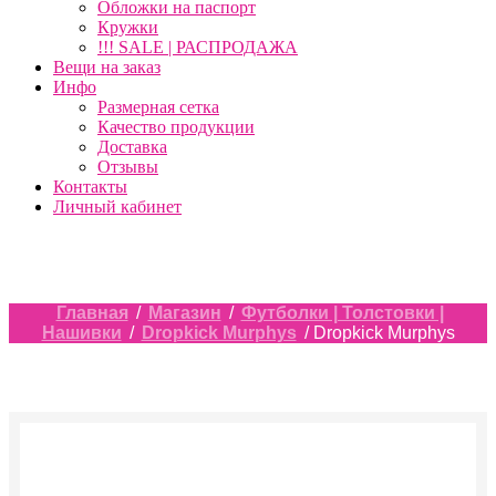
Обложки на паспорт
Кружки
!!! SALE | РАСПРОДАЖА
Вещи на заказ
Инфо
Размерная сетка
Качество продукции
Доставка
Отзывы
Контакты
Личный кабинет
Главная
/
Магазин
/
Футболки | Толстовки |
Нашивки
/
Dropkick Murphys
/ Dropkick Murphys