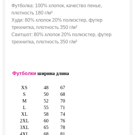
Футболка: 100% хлопок, качество пенье,
плотность 180 г/м²
Худи: 80% хлопок 20% полиэстер, футер
трехнитка, плотность 350 г/м²
Свитшот: 80% хлопок 20% полиэстер, футер
трехнитка, плотность 350 г/м²
Футболки
ширина
длина
XS
48
67
S
50
68
M
52
70
L
55
71
XL
58
74
2XL
60
76
3XL
65
78
4XL
68
81