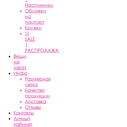
Наспинники
Обложки
на
паспорт
Кружки
!!!
SALE
|
РАСПРОДАЖА
Вещи
на
заказ
Инфо
Размерная
сетка
Качество
продукции
Доставка
Отзывы
Контакты
Личный
кабинет