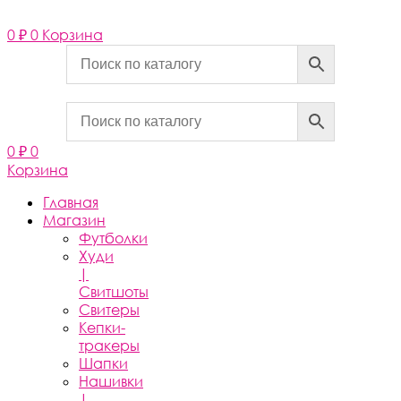
Перейти
к
0
₽
0
Корзина
содержимому
0
₽
0
Корзина
Главная
Магазин
Футболки
Худи
|
Свитшоты
Свитеры
Кепки-
тракеры
Шапки
Нашивки
|