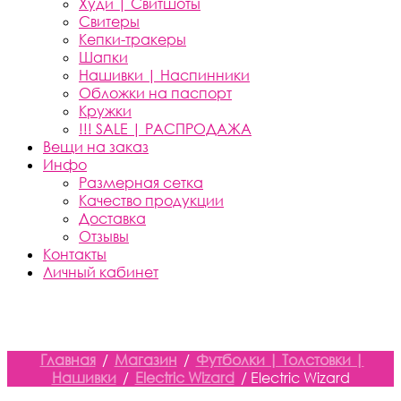
Худи | Свитшоты
Свитеры
Кепки-тракеры
Шапки
Нашивки | Наспинники
Обложки на паспорт
Кружки
!!! SALE | РАСПРОДАЖА
Вещи на заказ
Инфо
Размерная сетка
Качество продукции
Доставка
Отзывы
Контакты
Личный кабинет
Главная
/
Магазин
/
Футболки | Толстовки |
Нашивки
/
Electric Wizard
/ Electric Wizard