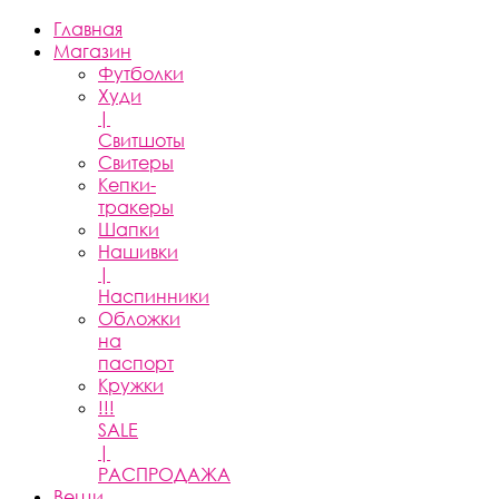
Главная
Магазин
Футболки
Худи
|
Свитшоты
Свитеры
Кепки-
тракеры
Шапки
Нашивки
|
Наспинники
Обложки
на
паспорт
Кружки
!!!
SALE
|
РАСПРОДАЖА
Вещи