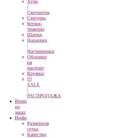
Худи
|
Свитшоты
Свитеры
Кепки-
тракеры
Шапки
Нашивки
|
Наспинники
Обложки
на
паспорт
Кружки
!!!
SALE
|
РАСПРОДАЖА
Вещи
на
заказ
Инфо
Размерная
сетка
Качество