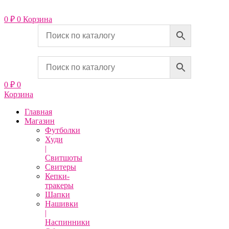
Перейти
к
0
₽
0
Корзина
содержимому
0
₽
0
Корзина
Главная
Магазин
Футболки
Худи
|
Свитшоты
Свитеры
Кепки-
тракеры
Шапки
Нашивки
|
Наспинники