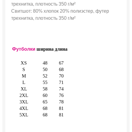
трехнитка, плотность 350 г/м²
Свитшот: 80% хлопок 20% полиэстер, футер
трехнитка, плотность 350 г/м²
Футболки
ширина
длина
XS
48
67
S
50
68
M
52
70
L
55
71
XL
58
74
2XL
60
76
3XL
65
78
4XL
68
81
5XL
68
81