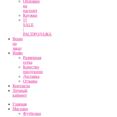
Обложки
на
паспорт
Кружки
!!!
SALE
|
РАСПРОДАЖА
Вещи
на
заказ
Инфо
Размерная
сетка
Качество
продукции
Доставка
Отзывы
Контакты
Личный
кабинет
Главная
Магазин
Футболки