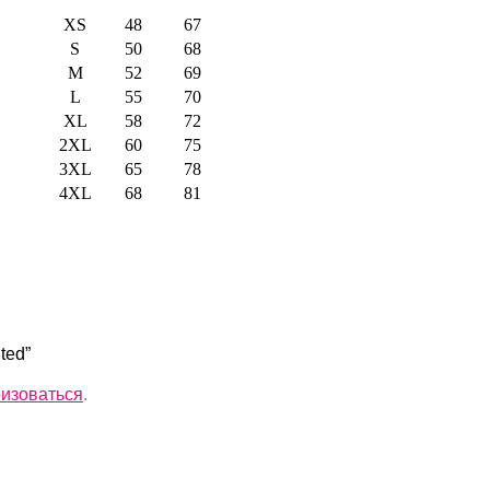
XS
48
67
S
50
68
M
52
69
L
55
70
XL
58
72
2XL
60
75
3XL
65
78
4XL
68
81
ted”
ризоваться
.