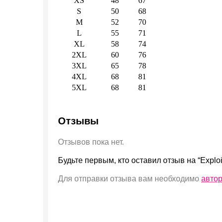
XS
48
67
S
50
68
M
52
70
L
55
71
XL
58
74
2XL
60
76
3XL
65
78
4XL
68
81
5XL
68
81
Отзывы
Отзывов пока нет.
Будьте первым, кто оставил отзыв на “Exploi
Для отправки отзыва вам необходимо
авто