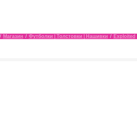
/
Магазин
/
Футболки | Толстовки | Нашивки
/
Exploited