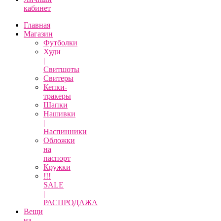
кабинет
Главная
Магазин
Футболки
Худи
|
Свитшоты
Свитеры
Кепки-
тракеры
Шапки
Нашивки
|
Наспинники
Обложки
на
паспорт
Кружки
!!!
SALE
|
РАСПРОДАЖА
Вещи
на