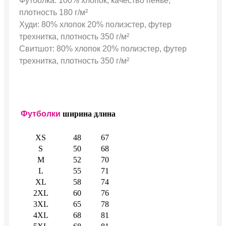
Футболка: 100% хлопок, качество пенье,
плотность 180 г/м²
Худи: 80% хлопок 20% полиэстер, футер
трехнитка, плотность 350 г/м²
Свитшот: 80% хлопок 20% полиэстер, футер
трехнитка, плотность 350 г/м²
Футболки
ширина
длина
XS
48
67
S
50
68
M
52
70
L
55
71
XL
58
74
2XL
60
76
3XL
65
78
4XL
68
81