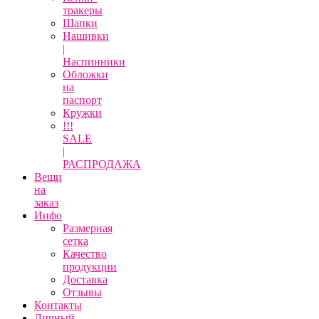
тракеры
Шапки
Нашивки
|
Наспинники
Обложки
на
паспорт
Кружки
!!!
SALE
|
РАСПРОДАЖА
Вещи
на
заказ
Инфо
Размерная
сетка
Качество
продукции
Доставка
Отзывы
Контакты
Личный