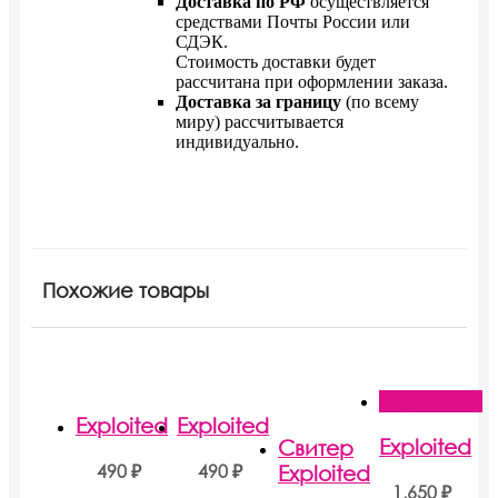
Доставка по РФ
осуществляется
средствами Почты России или
СДЭК.
Стоимость доставки будет
рассчитана при оформлении заказа.
Доставка за границу
(по всему
миру) рассчитывается
индивидуально.
Похожие товары
Этот
товар
Подробнее
имеет
Exploited
Exploited
несколько
Exploited
Свитер
вариаций.
490
₽
490
₽
Exploited
Опции
1,650
₽
можно