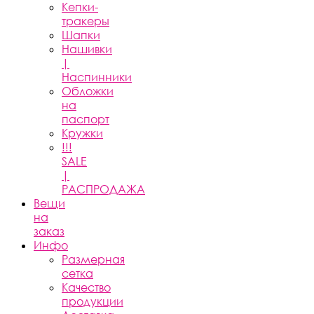
Кепки-
тракеры
Шапки
Нашивки
|
Наспинники
Обложки
на
паспорт
Кружки
!!!
SALE
|
РАСПРОДАЖА
Вещи
на
заказ
Инфо
Размерная
сетка
Качество
продукции