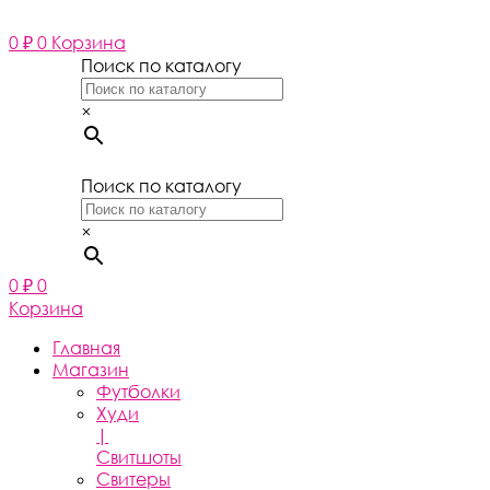
Перейти
к
0
₽
0
Корзина
содержимому
Поиск по каталогу
×
Поиск по каталогу
×
0
₽
0
Корзина
Главная
Магазин
Футболки
Худи
|
Свитшоты
Свитеры