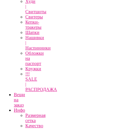
Худи
|
Свитшоты
Свитеры
Кепки-
тракеры
Шапки
Нашивки
|
Наспинники
Обложки
на
паспорт
Кружки
!!!
SALE
|
РАСПРОДАЖА
Вещи
на
заказ
Инфо
Размерная
сетка
Качество