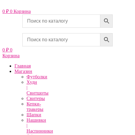
Перейти
к
0
₽
0
Корзина
содержимому
0
₽
0
Корзина
Главная
Магазин
Футболки
Худи
|
Свитшоты
Свитеры
Кепки-
тракеры
Шапки
Нашивки
|
Наспинники