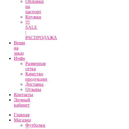
Обложки
на
паспорт
Кружки
!!!
SALE
|
РАСПРОДАЖА
Вещи
на
заказ
Инфо
Размерная
сетка
Качество
продукции
Доставка
Отзывы
Контакты
Личный
кабинет
Главная
Магазин
Футболки