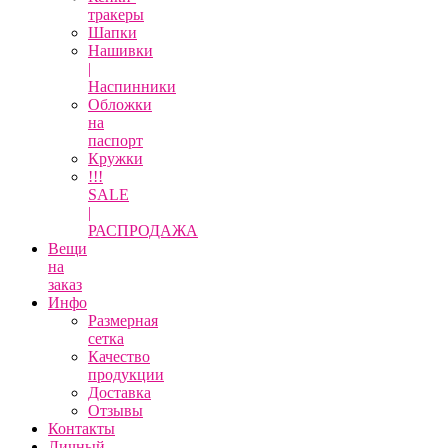
тракеры
Шапки
Нашивки
|
Наспинники
Обложки
на
паспорт
Кружки
!!!
SALE
|
РАСПРОДАЖА
Вещи
на
заказ
Инфо
Размерная
сетка
Качество
продукции
Доставка
Отзывы
Контакты
Личный