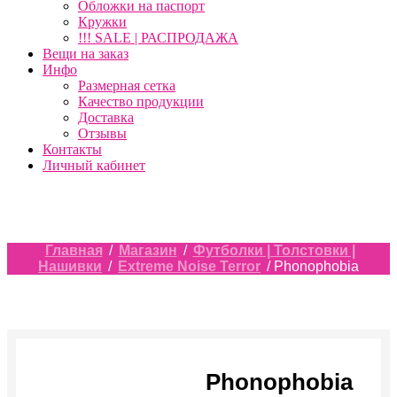
Обложки на паспорт
Кружки
!!! SALE | РАСПРОДАЖА
Вещи на заказ
Инфо
Размерная сетка
Качество продукции
Доставка
Отзывы
Контакты
Личный кабинет
Главная
/
Магазин
/
Футболки | Толстовки |
Нашивки
/
Extreme Noise Terror
/ Phonophobia
Phonophobia