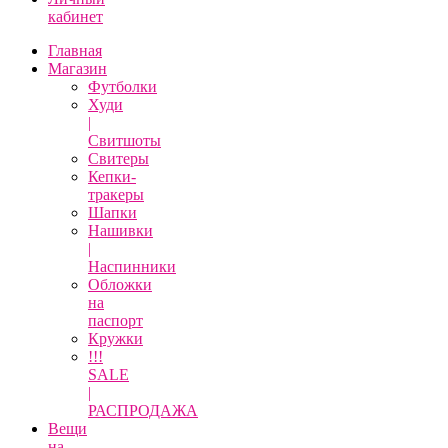
кабинет
Главная
Магазин
Футболки
Худи
|
Свитшоты
Свитеры
Кепки-
тракеры
Шапки
Нашивки
|
Наспинники
Обложки
на
паспорт
Кружки
!!!
SALE
|
РАСПРОДАЖА
Вещи
на