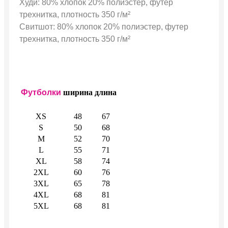
Худи: 80% хлопок 20% полиэстер, футер
трехнитка, плотность 350 г/м²
Свитшот: 80% хлопок 20% полиэстер, футер
трехнитка, плотность 350 г/м²
Футболки
ширина
длина
XS
48
67
S
50
68
M
52
70
L
55
71
XL
58
74
2XL
60
76
3XL
65
78
4XL
68
81
5XL
68
81