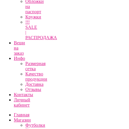
Обложки
на
паспорт
Кружки
!!!
SALE
|
РАСПРОДАЖА
Вещи
на
заказ
Инфо
Размерная
сетка
Качество
продукции
Доставка
Отзывы
Контакты
Личный
кабинет
Главная
Магазин
Футболки