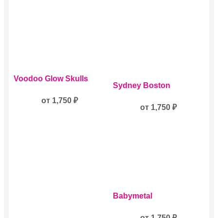
Этот
Voodoo Glow Skulls
Этот
товар
Sydney Boston
товар
имеет
имеет
несколько
от
1,750
₽
несколько
от
1,750
₽
вариаций.
вариаций.
Опции
Опции
можно
можно
выбрать
выбрать
на
на
странице
странице
товара.
товара.
Этот
Babymetal
товар
имеет
несколько
от
1,750
₽