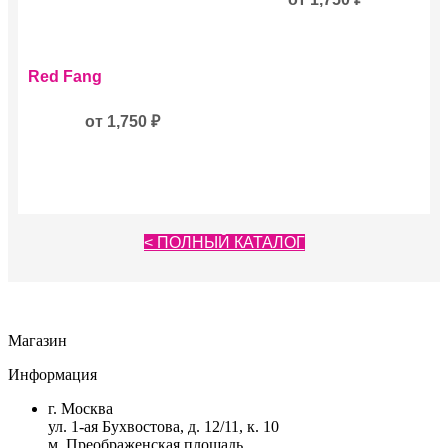
вариаций.
Опции
можно
Этот
выбрать
Red Fang
товар
на
имеет
странице
несколько
от
1,750
₽
товара.
вариаций.
Опции
можно
выбрать
на
странице
< ПОЛНЫЙ КАТАЛОГ
товара.
Магазин
Информация
г. Москва
ул. 1-ая Бухвостова, д. 12/11, к. 10
м. Преображенская площадь