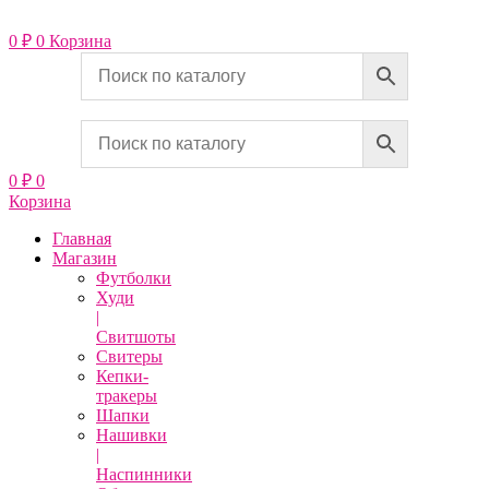
Перейти
к
0
₽
0
Корзина
содержимому
0
₽
0
Корзина
Главная
Магазин
Футболки
Худи
|
Свитшоты
Свитеры
Кепки-
тракеры
Шапки
Нашивки
|
Наспинники