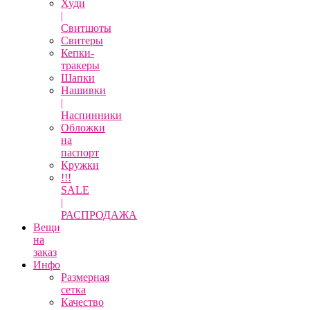
Худи
|
Свитшоты
Свитеры
Кепки-
тракеры
Шапки
Нашивки
|
Наспинники
Обложки
на
паспорт
Кружки
!!!
SALE
|
РАСПРОДАЖА
Вещи
на
заказ
Инфо
Размерная
сетка
Качество