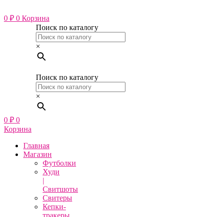
Перейти
к
0
₽
0
Корзина
содержимому
Поиск по каталогу
×
Поиск по каталогу
×
0
₽
0
Корзина
Главная
Магазин
Футболки
Худи
|
Свитшоты
Свитеры
Кепки-
тракеры