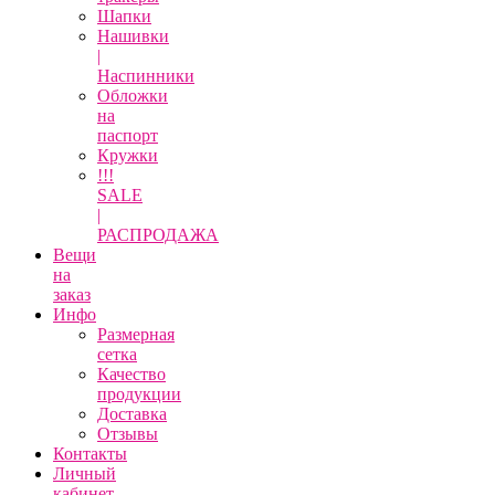
Шапки
Нашивки
|
Наспинники
Обложки
на
паспорт
Кружки
!!!
SALE
|
РАСПРОДАЖА
Вещи
на
заказ
Инфо
Размерная
сетка
Качество
продукции
Доставка
Отзывы
Контакты
Личный
кабинет