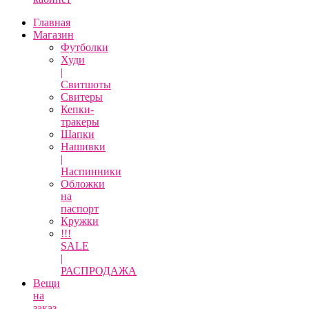
Главная
Магазин
Футболки
Худи
|
Свитшоты
Свитеры
Кепки-
тракеры
Шапки
Нашивки
|
Наспинники
Обложки
на
паспорт
Кружки
!!!
SALE
|
РАСПРОДАЖА
Вещи
на
заказ