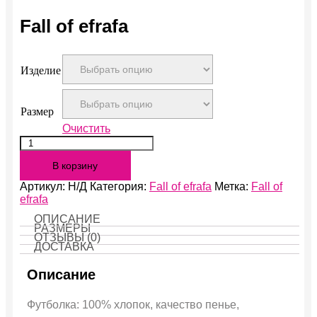
Fall of efrafa
Изделие
Размер
Очистить
Количество
Fall
В корзину
of
efrafa
Артикул:
Н/Д
Категория:
Fall of efrafa
Метка:
Fall of
efrafa
ОПИСАНИЕ
РАЗМЕРЫ
ОТЗЫВЫ (0)
ДОСТАВКА
Описание
Футболка: 100% хлопок, качество пенье,