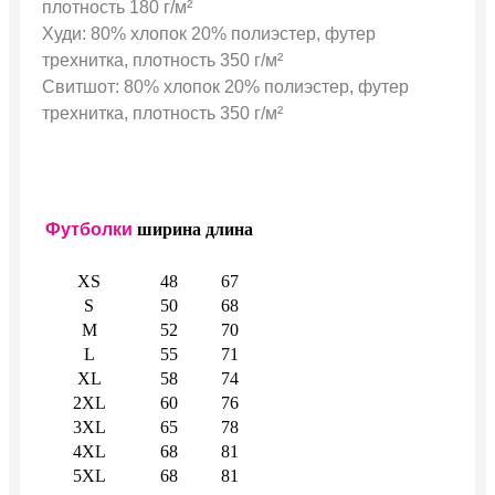
плотность 180 г/м²
Худи: 80% хлопок 20% полиэстер, футер
трехнитка, плотность 350 г/м²
Свитшот: 80% хлопок 20% полиэстер, футер
трехнитка, плотность 350 г/м²
Футболки
ширина
длина
XS
48
67
S
50
68
M
52
70
L
55
71
XL
58
74
2XL
60
76
3XL
65
78
4XL
68
81
5XL
68
81