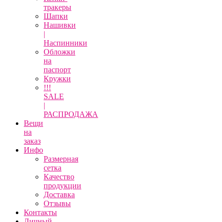
тракеры
Шапки
Нашивки
|
Наспинники
Обложки
на
паспорт
Кружки
!!!
SALE
|
РАСПРОДАЖА
Вещи
на
заказ
Инфо
Размерная
сетка
Качество
продукции
Доставка
Отзывы
Контакты
Личный