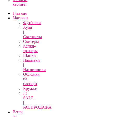
кабинет
Главная
Магазин
Футболки
Худи
|
Свитшоты
Свитеры
Кепки-
тракеры
Шапки
Нашивки
|
Наспинники
Обложки
на
паспорт
Кружки
!!!
SALE
|
РАСПРОДАЖА
Вещи
на