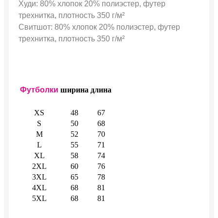
Худи: 80% хлопок 20% полиэстер, футер
трехнитка, плотность 350 г/м²
Свитшот: 80% хлопок 20% полиэстер, футер
трехнитка, плотность 350 г/м²
Футболки
ширина
длина
XS
48
67
S
50
68
M
52
70
L
55
71
XL
58
74
2XL
60
76
3XL
65
78
4XL
68
81
5XL
68
81