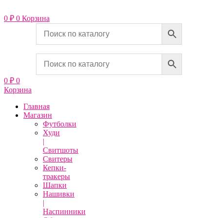
Перейти
к
0
₽
0
Корзина
содержимому
0
₽
0
Корзина
Главная
Магазин
Футболки
Худи
|
Свитшоты
Свитеры
Кепки-
тракеры
Шапки
Нашивки
|
Наспинники