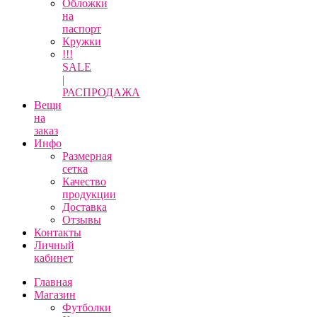
Обложки
на
паспорт
Кружки
!!!
SALE
|
РАСПРОДАЖА
Вещи
на
заказ
Инфо
Размерная
сетка
Качество
продукции
Доставка
Отзывы
Контакты
Личный
кабинет
Главная
Магазин
Футболки