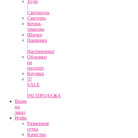
Худи
|
Свитшоты
Свитеры
Кепки-
тракеры
Шапки
Нашивки
|
Наспинники
Обложки
на
паспорт
Кружки
!!!
SALE
|
РАСПРОДАЖА
Вещи
на
заказ
Инфо
Размерная
сетка
Качество