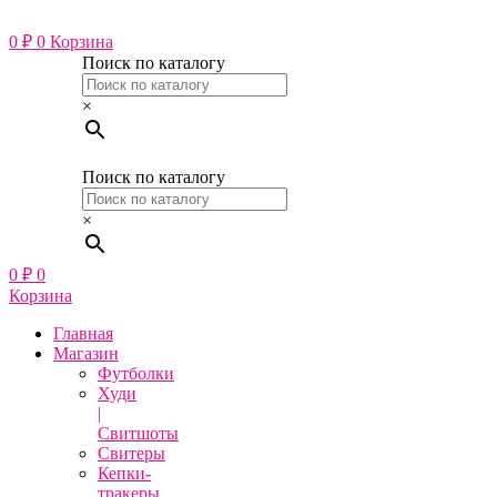
Перейти
к
0
₽
0
Корзина
содержимому
Поиск по каталогу
×
Поиск по каталогу
×
0
₽
0
Корзина
Главная
Магазин
Футболки
Худи
|
Свитшоты
Свитеры
Кепки-
тракеры