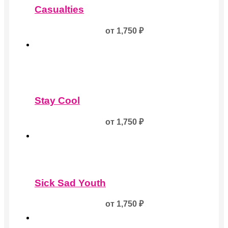
товар
Casualties
имеет
несколько
от
1,750
₽
вариаций.
Опции
можно
выбрать
на
странице
Этот
товара.
товар
Stay Cool
имеет
несколько
от
1,750
₽
вариаций.
Опции
можно
выбрать
на
Этот
странице
товар
товара.
Sick Sad Youth
имеет
несколько
от
1,750
₽
вариаций.
Опции
можно