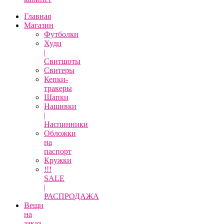
Главная
Магазин
Футболки
Худи
|
Свитшоты
Свитеры
Кепки-
тракеры
Шапки
Нашивки
|
Наспинники
Обложки
на
паспорт
Кружки
!!!
SALE
|
РАСПРОДАЖА
Вещи
на
заказ