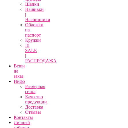
Шапки
Нашивки
|
Наспинники
Обложки
на
паспорт
Кружки
!!!
SALE
|
РАСПРОДАЖА
Вещи
на
заказ
Инфо
Размерная
сетка
Качество
продукции
Доставка
Отзывы
Контакты
Личный
кабинет