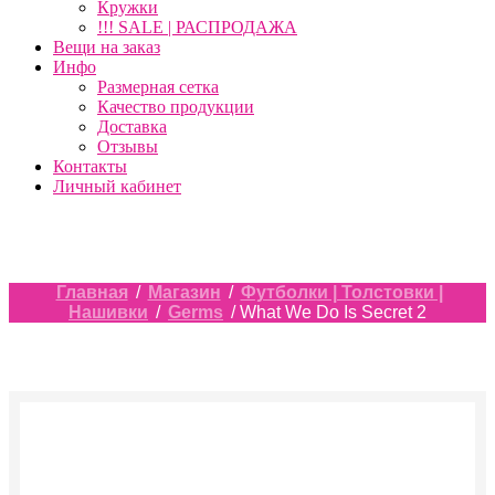
Кружки
!!! SALE | РАСПРОДАЖА
Вещи на заказ
Инфо
Размерная сетка
Качество продукции
Доставка
Отзывы
Контакты
Личный кабинет
Главная
/
Магазин
/
Футболки | Толстовки |
Нашивки
/
Germs
/ What We Do Is Secret 2