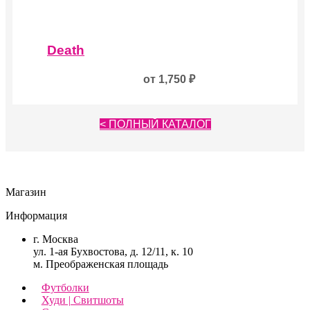
выбрать
на
Этот
странице
товар
товара.
Death
имеет
несколько
от
1,750
₽
вариаций.
Опции
можно
выбрать
< ПОЛНЫЙ КАТАЛОГ
на
странице
товара.
Магазин
Информация
г. Москва
ул. 1-ая Бухвостова, д. 12/11, к. 10
м. Преображенская площадь
Футболки
Худи | Свитшоты