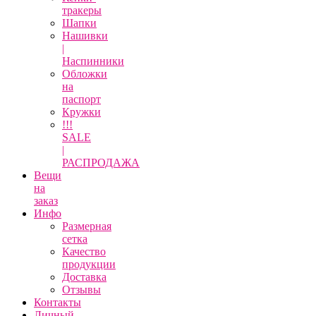
тракеры
Шапки
Нашивки
|
Наспинники
Обложки
на
паспорт
Кружки
!!!
SALE
|
РАСПРОДАЖА
Вещи
на
заказ
Инфо
Размерная
сетка
Качество
продукции
Доставка
Отзывы
Контакты
Личный