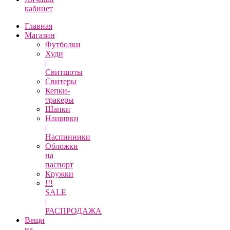
кабинет
Главная
Магазин
Футболки
Худи
|
Свитшоты
Свитеры
Кепки-
тракеры
Шапки
Нашивки
|
Наспинники
Обложки
на
паспорт
Кружки
!!!
SALE
|
РАСПРОДАЖА
Вещи
на