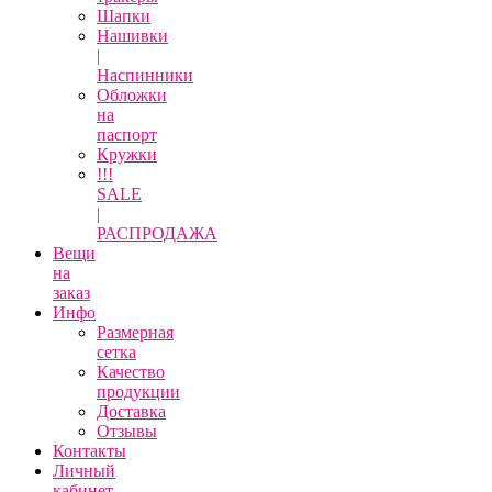
Шапки
Нашивки
|
Наспинники
Обложки
на
паспорт
Кружки
!!!
SALE
|
РАСПРОДАЖА
Вещи
на
заказ
Инфо
Размерная
сетка
Качество
продукции
Доставка
Отзывы
Контакты
Личный
кабинет