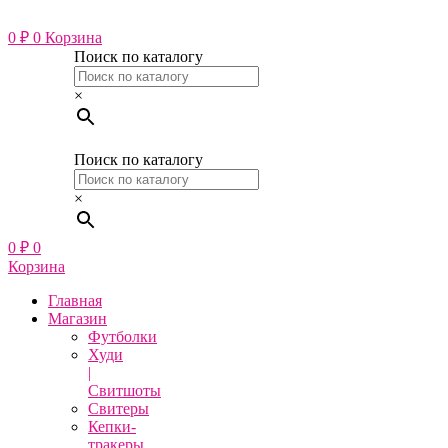
Перейти
к
0
₽
0
Корзина
содержимому
Поиск по каталогу
×
Поиск по каталогу
×
0
₽
0
Корзина
Главная
Магазин
Футболки
Худи
|
Свитшоты
Свитеры
Кепки-
тракеры