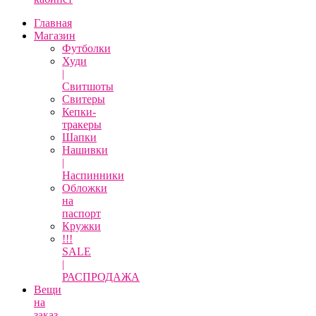
Главная
Магазин
Футболки
Худи
|
Свитшоты
Свитеры
Кепки-
тракеры
Шапки
Нашивки
|
Наспинники
Обложки
на
паспорт
Кружки
!!!
SALE
|
РАСПРОДАЖА
Вещи
на
заказ