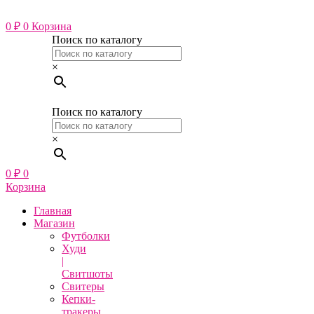
Перейти
к
0
₽
0
Корзина
содержимому
Поиск по каталогу
×
Поиск по каталогу
×
0
₽
0
Корзина
Главная
Магазин
Футболки
Худи
|
Свитшоты
Свитеры
Кепки-
тракеры