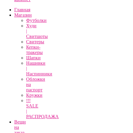
Главная
Магазин
Футболки
Худи
|
Свитшоты
Свитеры
Кепки-
тракеры
Шапки
Нашивки
|
Наспинники
Обложки
на
паспорт
Кружки
!!!
SALE
|
РАСПРОДАЖА
Вещи
на
заказ