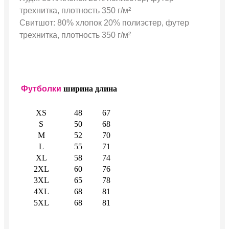
трехнитка, плотность 350 г/м²
Свитшот: 80% хлопок 20% полиэстер, футер
трехнитка, плотность 350 г/м²
Футболки
ширина
длина
XS
48
67
S
50
68
M
52
70
L
55
71
XL
58
74
2XL
60
76
3XL
65
78
4XL
68
81
5XL
68
81