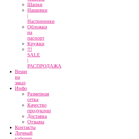
Шапки
Нашивки
|
Наспинники
Обложки
на
паспорт
Кружки
!!!
SALE
|
РАСПРОДАЖА
Вещи
на
заказ
Инфо
Размерная
сетка
Качество
продукции
Доставка
Отзывы
Контакты
Личный
кабинет