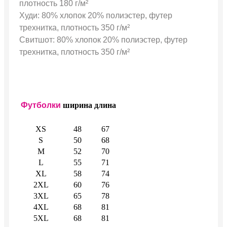
плотность 180 г/м²
Худи: 80% хлопок 20% полиэстер, футер
трехнитка, плотность 350 г/м²
Свитшот: 80% хлопок 20% полиэстер, футер
трехнитка, плотность 350 г/м²
Футболки
ширина
длина
XS
48
67
S
50
68
M
52
70
L
55
71
XL
58
74
2XL
60
76
3XL
65
78
4XL
68
81
5XL
68
81