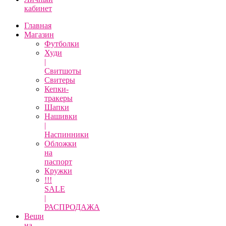
кабинет
Главная
Магазин
Футболки
Худи
|
Свитшоты
Свитеры
Кепки-
тракеры
Шапки
Нашивки
|
Наспинники
Обложки
на
паспорт
Кружки
!!!
SALE
|
РАСПРОДАЖА
Вещи
на