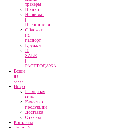
тракеры
Шапки
Нашивки
|
Наспинники
Обложки
на
паспорт
Кружки
!!!
SALE
|
РАСПРОДАЖА
Вещи
на
заказ
Инфо
Размерная
сетка
Качество
продукции
Доставка
Отзывы
Контакты
Личный