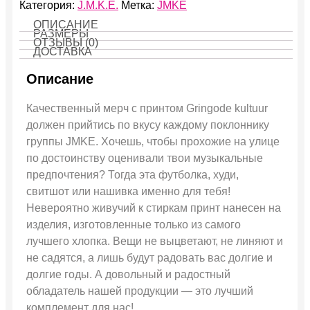
Категория:
J.M.K.E.
Метка:
JMKE
ОПИСАНИЕ
РАЗМЕРЫ
ОТЗЫВЫ (0)
ДОСТАВКА
Описание
Качественный мерч с принтом Gringode kultuur
должен прийтись по вкусу каждому поклоннику
группы JMKE. Хочешь, чтобы прохожие на улице
по достоинству оценивали твои музыкальные
предпочтения? Тогда эта футболка, худи,
свитшот или нашивка именно для тебя!
Невероятно живучий к стиркам принт нанесен на
изделия, изготовленные только из самого
лучшего хлопка. Вещи не выцветают, не линяют и
не садятся, а лишь будут радовать вас долгие и
долгие годы. А довольный и радостный
обладатель нашей продукции — это лучший
комплемент для нас!