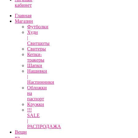
кабинет
Главная
Магазин
Футболки
Худи
|
Свитшоты
Свитеры
Кепки-
тракеры
Шапки
Нашивки
|
Наспинники
Обложки
на
паспорт
Кружки
!!!
SALE
|
РАСПРОДАЖА
Вещи
на