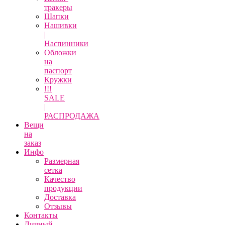
тракеры
Шапки
Нашивки
|
Наспинники
Обложки
на
паспорт
Кружки
!!!
SALE
|
РАСПРОДАЖА
Вещи
на
заказ
Инфо
Размерная
сетка
Качество
продукции
Доставка
Отзывы
Контакты
Личный