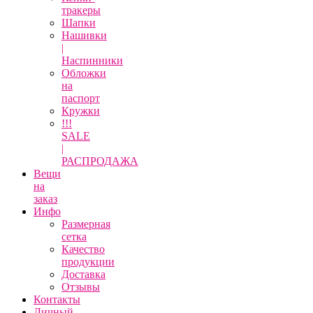
тракеры
Шапки
Нашивки
|
Наспинники
Обложки
на
паспорт
Кружки
!!!
SALE
|
РАСПРОДАЖА
Вещи
на
заказ
Инфо
Размерная
сетка
Качество
продукции
Доставка
Отзывы
Контакты
Личный