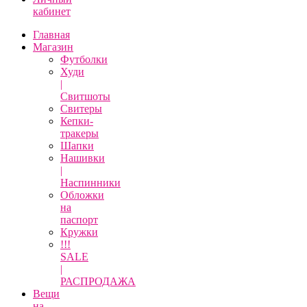
кабинет
Главная
Магазин
Футболки
Худи
|
Свитшоты
Свитеры
Кепки-
тракеры
Шапки
Нашивки
|
Наспинники
Обложки
на
паспорт
Кружки
!!!
SALE
|
РАСПРОДАЖА
Вещи
на