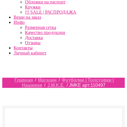
Обложки на паспорт
Кружки
!!! SALE | РАСПРОДАЖА
Вещи на заказ
Инфо
Размерная сетка
Качество продукции
Доставка
Отзывы
Контакты
Личный кабинет
Главная
/
Магазин
/
Футболки | Толстовки |
Нашивки
/
J.M.K.E.
/ JMKE арт:110497