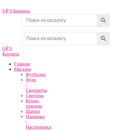
Перейти
к
0
₽
0
Корзина
содержимому
0
₽
0
Корзина
Главная
Магазин
Футболки
Худи
|
Свитшоты
Свитеры
Кепки-
тракеры
Шапки
Нашивки
|
Наспинники