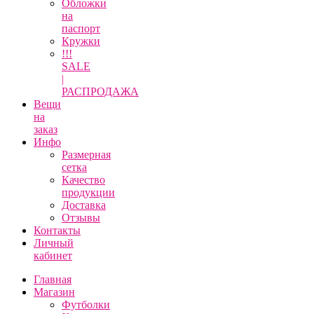
Обложки
на
паспорт
Кружки
!!!
SALE
|
РАСПРОДАЖА
Вещи
на
заказ
Инфо
Размерная
сетка
Качество
продукции
Доставка
Отзывы
Контакты
Личный
кабинет
Главная
Магазин
Футболки