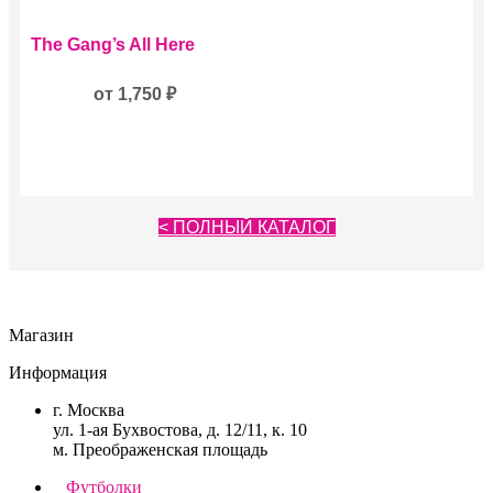
можно
Этот
выбрать
The Gang’s All Here
товар
на
имеет
странице
несколько
от
1,750
₽
товара.
вариаций.
Опции
можно
выбрать
на
странице
< ПОЛНЫЙ КАТАЛОГ
товара.
Магазин
Информация
г. Москва
ул. 1-ая Бухвостова, д. 12/11, к. 10
м. Преображенская площадь
Футболки