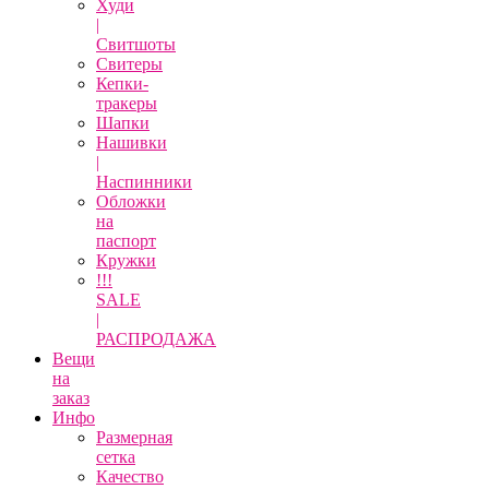
Худи
|
Свитшоты
Свитеры
Кепки-
тракеры
Шапки
Нашивки
|
Наспинники
Обложки
на
паспорт
Кружки
!!!
SALE
|
РАСПРОДАЖА
Вещи
на
заказ
Инфо
Размерная
сетка
Качество