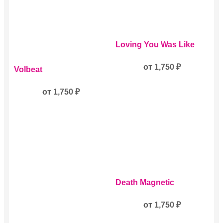
Этот
Loving You Was Like
товар
имеет
Этот
несколько
от
1,750
₽
Volbeat
товар
вариаций.
имеет
Опции
несколько
от
1,750
₽
можно
вариаций.
выбрать
Опции
на
можно
странице
выбрать
товара.
на
странице
товара.
Этот
Death Magnetic
товар
имеет
несколько
от
1,750
₽
вариаций.
Опции