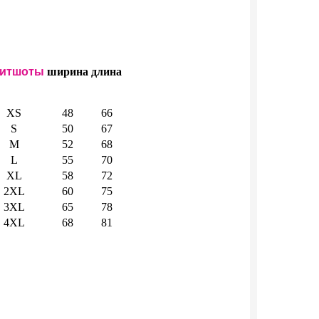
итшоты
ширина
длина
XS
48
66
S
50
67
M
52
68
L
55
70
XL
58
72
2XL
60
75
3XL
65
78
4XL
68
81