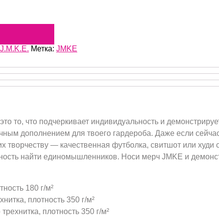
J.M.K.E.
Метка:
JMKE
о то, что подчеркивает индивидуальность и демонстрирует
ичным дополнением для твоего гардероба. Даже если сейча
их творчеству — качественная футболка, свитшот или худи
ожность найти единомышленников. Носи мерч JMKE и демонс
тность 180 г/м²
нитка, плотность 350 г/м²
трехнитка, плотность 350 г/м²