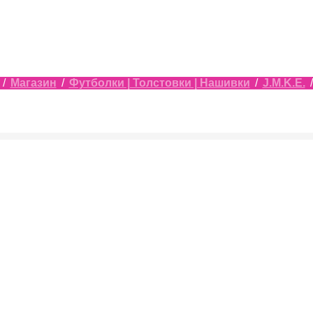
/
Магазин
/
Футболки | Толстовки | Нашивки
/
J.M.K.E.
/