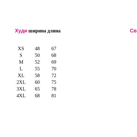
Худи
ширина
длина
Св
XS
48
67
S
50
68
M
52
69
L
55
70
XL
58
72
2XL
60
75
3XL
65
78
4XL
68
81