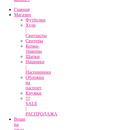
Главная
Магазин
Футболки
Худи
|
Свитшоты
Свитеры
Кепки-
тракеры
Шапки
Нашивки
|
Наспинники
Обложки
на
паспорт
Кружки
!!!
SALE
|
РАСПРОДАЖА
Вещи
на
заказ