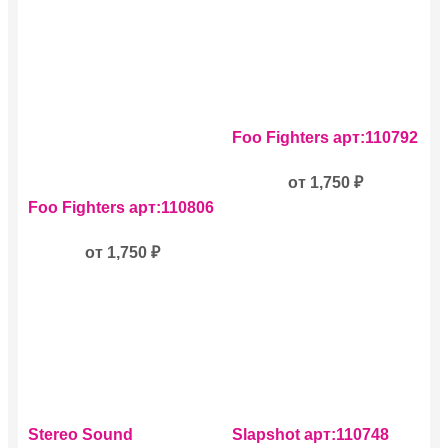
Этот
Foo Fighters арт:110792
товар
имеет
несколько
от
1,750
₽
Этот
вариаций.
Foo Fighters арт:110806
товар
Опции
имеет
можно
несколько
от
1,750
₽
выбрать
вариаций.
на
Опции
странице
можно
товара.
выбрать
на
странице
товара.
Этот
Этот
Stereo Sound
Slapshot арт:110748
товар
товар