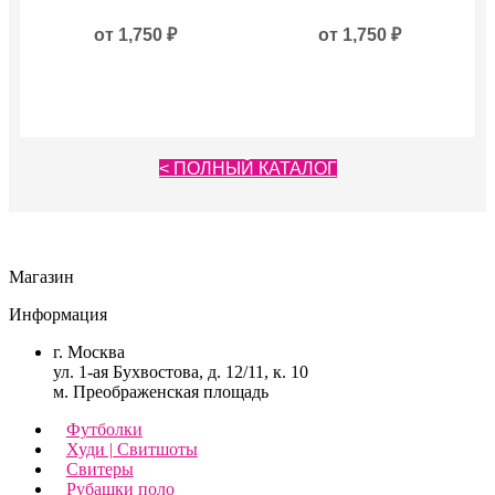
имеет
имеет
несколько
от
1,750
₽
несколько
от
1,750
₽
вариаций.
вариаций.
Опции
Опции
можно
можно
выбрать
выбрать
на
на
странице
странице
< ПОЛНЫЙ КАТАЛОГ
товара.
товара.
Магазин
Информация
г. Москва
ул. 1-ая Бухвостова, д. 12/11, к. 10
м. Преображенская площадь
Футболки
Худи | Свитшоты
Свитеры
Рубашки поло