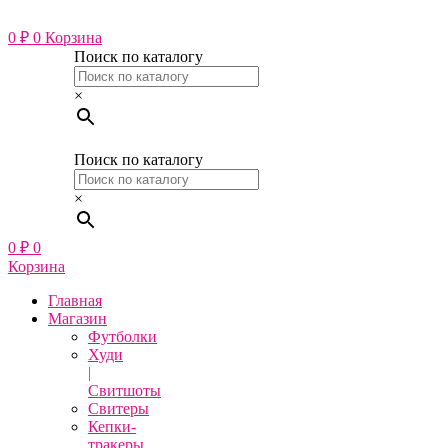
Перейти
к
0
₽
0
Корзина
содержимому
Поиск по каталогу
×
Поиск по каталогу
×
0
₽
0
Корзина
Главная
Магазин
Футболки
Худи
|
Свитшоты
Свитеры
Кепки-
тракеры