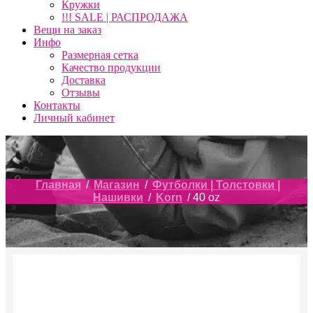
Кружки
!!! SALE | РАСПРОДАЖА
Вещи на заказ
Инфо
Размерная сетка
Качество продукции
Доставка
Отзывы
Контакты
Личный кабинет
Главная
/
Магазин
/
Футболки | Толстовки |
Нашивки
/
Korn
/ 40 oz