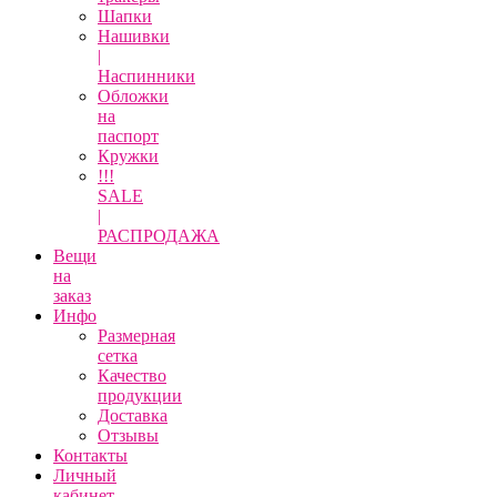
Шапки
Нашивки
|
Наспинники
Обложки
на
паспорт
Кружки
!!!
SALE
|
РАСПРОДАЖА
Вещи
на
заказ
Инфо
Размерная
сетка
Качество
продукции
Доставка
Отзывы
Контакты
Личный
кабинет