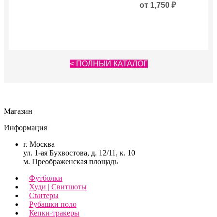
вариаций.
несколько
от
1,750
₽
Опции
вариаций.
можно
Опции
выбрать
можно
на
выбрать
странице
на
товара.
странице
< ПОЛНЫЙ КАТАЛОГ
товара.
Магазин
Информация
г. Москва
ул. 1-ая Бухвостова, д. 12/11, к. 10
м. Преображенская площадь
Футболки
Худи | Свитшоты
Свитеры
Рубашки поло
Кепки-тракеры