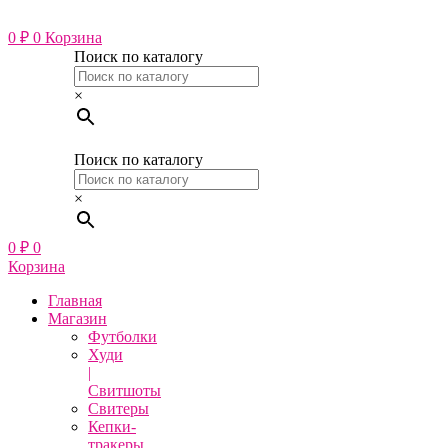
Перейти
к
0
₽
0
Корзина
содержимому
Поиск по каталогу
×
Поиск по каталогу
×
0
₽
0
Корзина
Главная
Магазин
Футболки
Худи
|
Свитшоты
Свитеры
Кепки-
тракеры