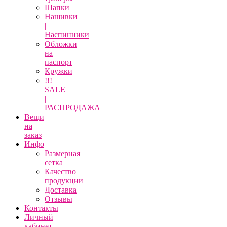
Шапки
Нашивки
|
Наспинники
Обложки
на
паспорт
Кружки
!!!
SALE
|
РАСПРОДАЖА
Вещи
на
заказ
Инфо
Размерная
сетка
Качество
продукции
Доставка
Отзывы
Контакты
Личный
кабинет