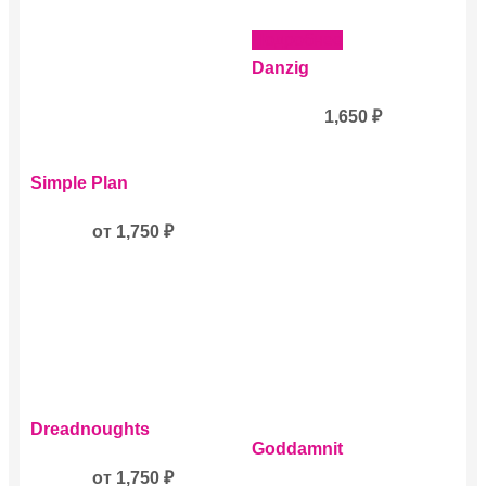
Подробнее
Danzig
1,650
₽
Этот
Simple Plan
товар
имеет
несколько
от
1,750
₽
вариаций.
Опции
можно
выбрать
на
странице
товара.
Этот
Dreadnoughts
товар
Этот
Goddamnit
имеет
товар
несколько
от
1,750
₽
имеет