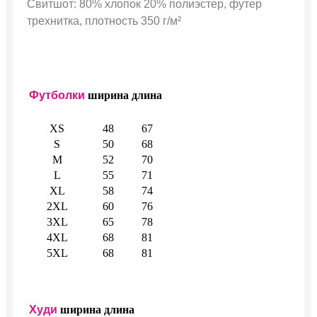
Свитшот: 80% хлопок 20% полиэстер, футер
трехнитка, плотность 350 г/м²
Футболки
ширина
длина
XS
48
67
S
50
68
M
52
70
L
55
71
XL
58
74
2XL
60
76
3XL
65
78
4XL
68
81
5XL
68
81
Худи
ширина
длина