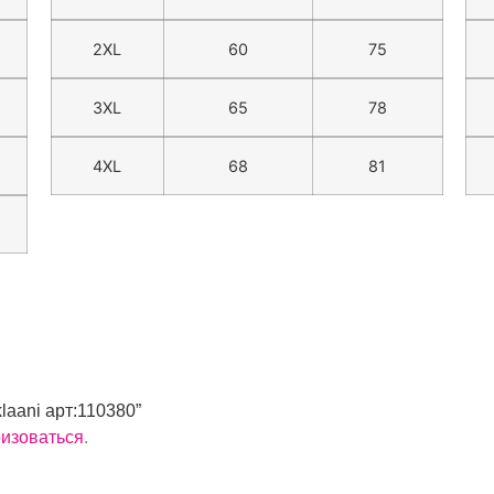
2XL
60
75
3XL
65
78
4XL
68
81
laani арт:110380”
ризоваться
.