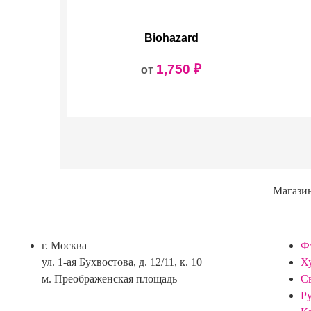
Biohazard
1,750
₽
от
Магази
г. Москва
Ф
ул. 1-ая Бухвостова, д. 12/11, к. 10
Х
м. Преображенская площадь
С
Р