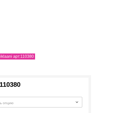
iklaani арт:110380
:110380