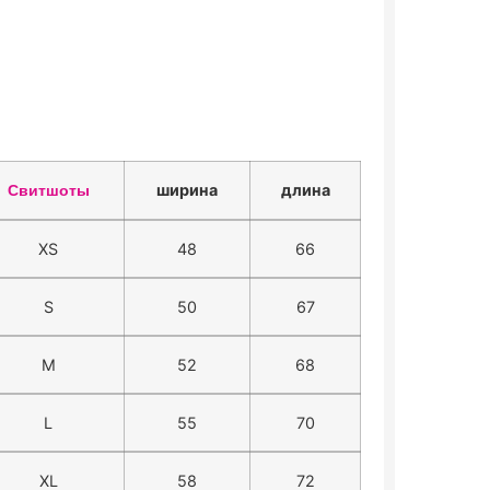
ширина
длина
Свитшоты
XS
48
66
S
50
67
M
52
68
L
55
70
XL
58
72