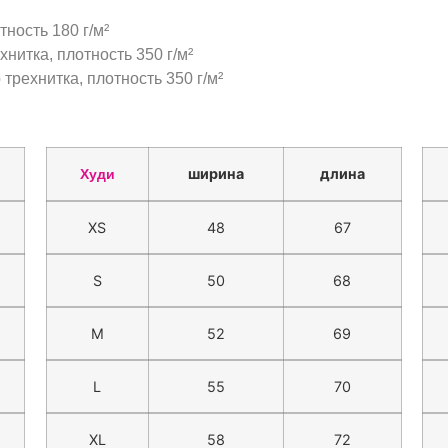
тность 180 г/м²
нитка, плотность 350 г/м²
трехнитка, плотность 350 г/м²
ширина
длина
Худи
XS
48
67
S
50
68
M
52
69
L
55
70
XL
58
72