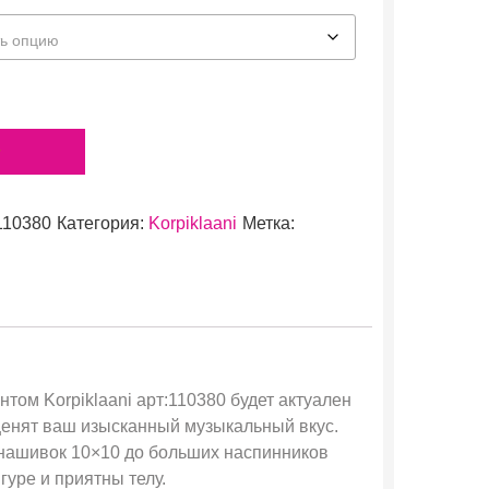
у
110380
Категория:
Korpiklaani
Метка:
том Korpiklaani арт:110380 будет актуален
ценят ваш изысканный музыкальный вкус.
 нашивок 10×10 до больших наспинников
уре и приятны телу.