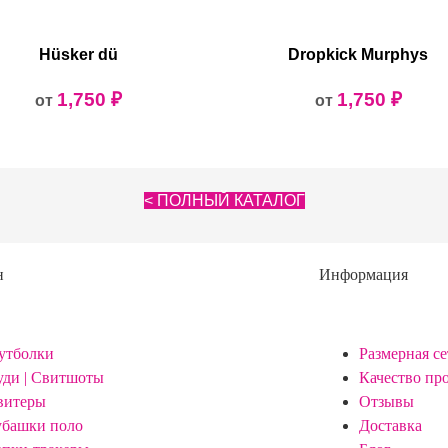
Hüsker dü
Dropkick Murphys
1,750
₽
1,750
₽
от
от
< ПОЛНЫЙ КАТАЛОГ
н
Информация
утболки
Размерная се
уди | Свитшоты
Качество пр
витеры
Отзывы
убашки поло
Доставка