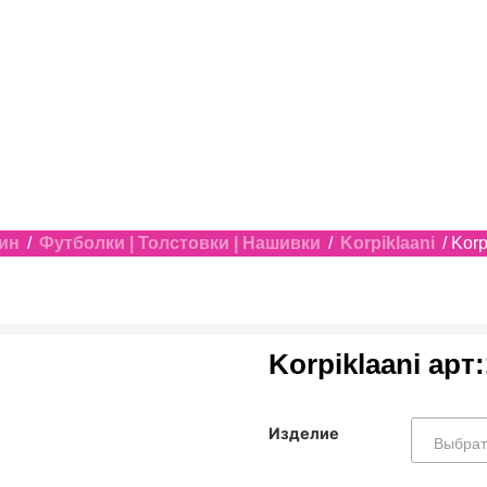
ин
/
Футболки | Толстовки | Нашивки
/
Korpiklaani
/ Korp
Korpiklaani арт
Изделие