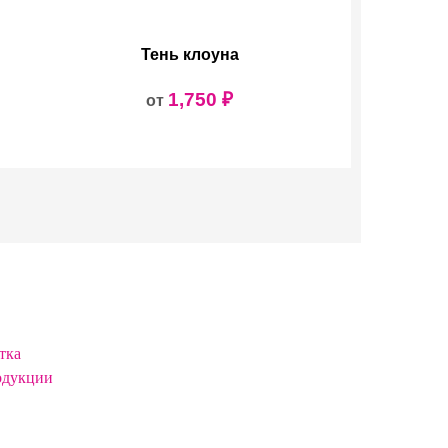
Тень клоуна
1,750
₽
от
тка
одукции