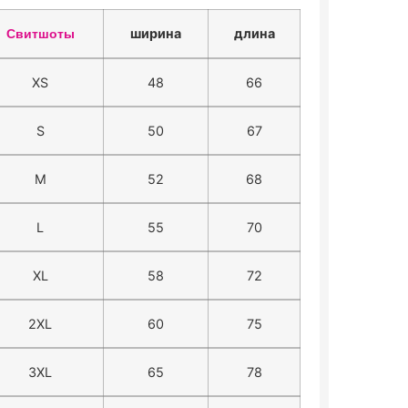
ширина
длина
Свитшоты
XS
48
66
S
50
67
M
52
68
L
55
70
XL
58
72
2XL
60
75
3XL
65
78