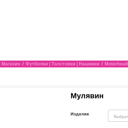
/
Магазин
/
Футболки | Толстовки | Нашивки
/
Motorhead
Мулявин
Изделие