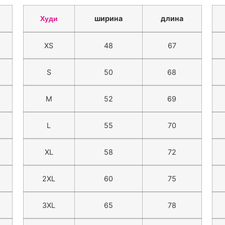
ширина
длина
Худи
XS
48
67
S
50
68
M
52
69
L
55
70
XL
58
72
2XL
60
75
3XL
65
78