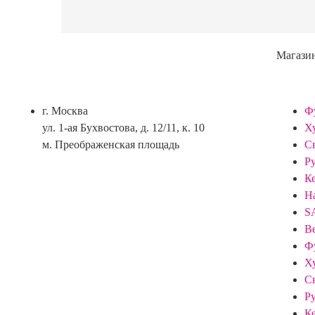
Магази
г. Москва
Ф
ул. 1-ая Бухвостова, д. 12/11, к. 10
Х
м. Преображенская площадь
С
Р
К
Н
S
В
Ф
Х
С
Р
К