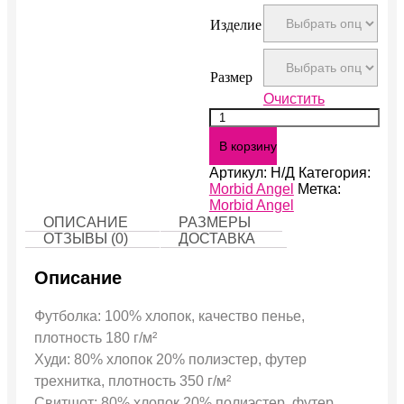
Изделие
Размер
Очистить
Количество
Morbid
В корзину
Angel
Артикул:
Н/Д
Категория:
Morbid Angel
Метка:
Morbid Angel
ОПИСАНИЕ
РАЗМЕРЫ
ОТЗЫВЫ (0)
ДОСТАВКА
Описание
Футболка: 100% хлопок, качество пенье,
плотность 180 г/м²
Худи: 80% хлопок 20% полиэстер, футер
трехнитка, плотность 350 г/м²
Свитшот: 80% хлопок 20% полиэстер, футер