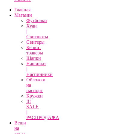
Главная
Магазин
Футболки
Худи
|
Свитшоты
Свитеры
Кепки-
тракеры
Шапки
Нашивки
|
Наспинники
Обложки
на
паспорт
Кружки
!!!
SALE
|
РАСПРОДАЖА
Вещи
на
заказ