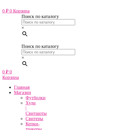
Перейти
к
0
₽
0
Корзина
содержимому
Поиск по каталогу
×
Поиск по каталогу
×
0
₽
0
Корзина
Главная
Магазин
Футболки
Худи
|
Свитшоты
Свитеры
Кепки-
тракеры