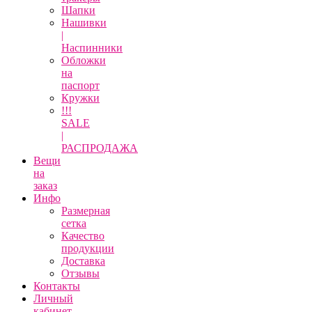
Шапки
Нашивки
|
Наспинники
Обложки
на
паспорт
Кружки
!!!
SALE
|
РАСПРОДАЖА
Вещи
на
заказ
Инфо
Размерная
сетка
Качество
продукции
Доставка
Отзывы
Контакты
Личный
кабинет