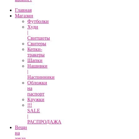
Главная
Магазин
Футболки
Худи
|
Свитшоты
Свитеры
Кепки-
тракеры
Шапки
Нашивки
|
Наспинники
Обложки
на
паспорт
Кружки
!!!
SALE
|
РАСПРОДАЖА
Вещи
на
заказ