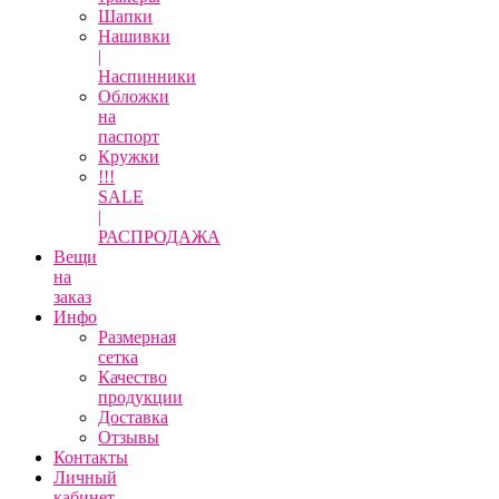
Шапки
Нашивки
|
Наспинники
Обложки
на
паспорт
Кружки
!!!
SALE
|
РАСПРОДАЖА
Вещи
на
заказ
Инфо
Размерная
сетка
Качество
продукции
Доставка
Отзывы
Контакты
Личный
кабинет