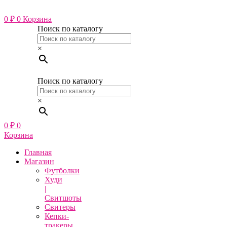
Перейти
к
0
₽
0
Корзина
содержимому
Поиск по каталогу
×
Поиск по каталогу
×
0
₽
0
Корзина
Главная
Магазин
Футболки
Худи
|
Свитшоты
Свитеры
Кепки-
тракеры