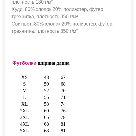
плотность 180 г/м²
Худи: 80% хлопок 20% полиэстер, футер
трехнитка, плотность 350 г/м²
Свитшот: 80% хлопок 20% полиэстер, футер
трехнитка, плотность 350 г/м²
Футболки
ширина
длина
XS
48
67
S
50
68
M
52
70
L
55
71
XL
58
74
2XL
60
76
3XL
65
78
4XL
68
81
5XL
68
81