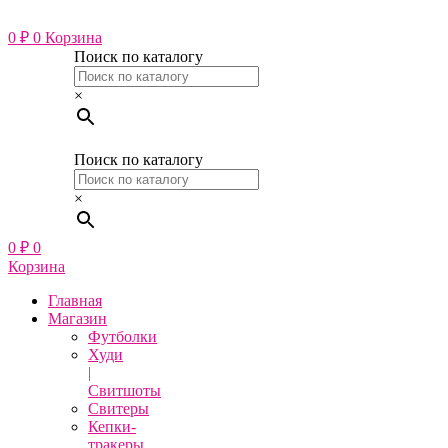
Перейти
к
0
₽
0
Корзина
содержимому
Поиск по каталогу
×
Поиск по каталогу
×
0
₽
0
Корзина
Главная
Магазин
Футболки
Худи
|
Свитшоты
Свитеры
Кепки-
тракеры