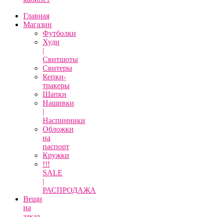
Главная
Магазин
Футболки
Худи
|
Свитшоты
Свитеры
Кепки-
тракеры
Шапки
Нашивки
|
Наспинники
Обложки
на
паспорт
Кружки
!!!
SALE
|
РАСПРОДАЖА
Вещи
на
заказ