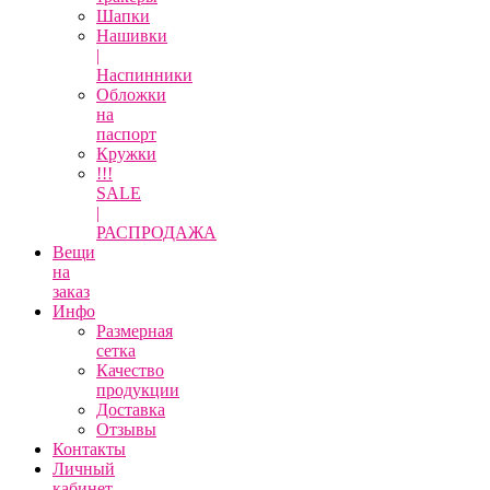
Шапки
Нашивки
|
Наспинники
Обложки
на
паспорт
Кружки
!!!
SALE
|
РАСПРОДАЖА
Вещи
на
заказ
Инфо
Размерная
сетка
Качество
продукции
Доставка
Отзывы
Контакты
Личный
кабинет