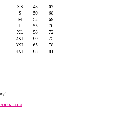
XS
48
67
S
50
68
M
52
69
L
55
70
XL
58
72
2XL
60
75
3XL
65
78
4XL
68
81
ry”
ризоваться
.