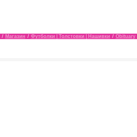
/
Магазин
/
Футболки | Толстовки | Нашивки
/
Obituary