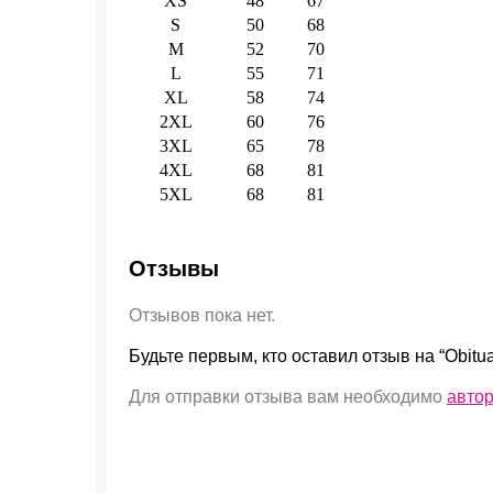
XS
48
67
S
50
68
M
52
70
L
55
71
XL
58
74
2XL
60
76
3XL
65
78
4XL
68
81
5XL
68
81
Отзывы
Отзывов пока нет.
Будьте первым, кто оставил отзыв на “Obitua
Для отправки отзыва вам необходимо
авто