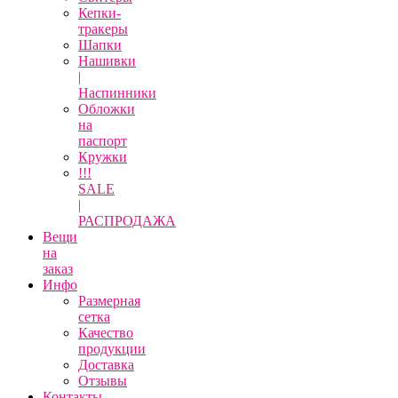
Кепки-
тракеры
Шапки
Нашивки
|
Наспинники
Обложки
на
паспорт
Кружки
!!!
SALE
|
РАСПРОДАЖА
Вещи
на
заказ
Инфо
Размерная
сетка
Качество
продукции
Доставка
Отзывы
Контакты