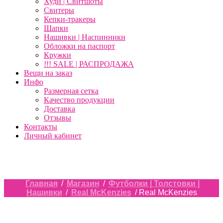
Худи | Свитшоты
Свитеры
Кепки-тракеры
Шапки
Нашивки | Наспинники
Обложки на паспорт
Кружки
!!! SALE | РАСПРОДАЖА
Вещи на заказ
Инфо
Размерная сетка
Качество продукции
Доставка
Отзывы
Контакты
Личный кабинет
Главная
/
Магазин
/
Футболки | Толстовки |
Нашивки
/
Real McKenzies
/ Real McKenzies