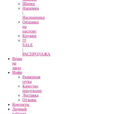
Шапки
Нашивки
|
Наспинники
Обложки
на
паспорт
Кружки
!!!
SALE
|
РАСПРОДАЖА
Вещи
на
заказ
Инфо
Размерная
сетка
Качество
продукции
Доставка
Отзывы
Контакты
Личный
кабинет