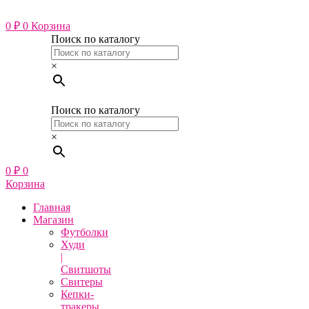
Перейти
к
0
₽
0
Корзина
содержимому
Поиск по каталогу
×
Поиск по каталогу
×
0
₽
0
Корзина
Главная
Магазин
Футболки
Худи
|
Свитшоты
Свитеры
Кепки-
тракеры