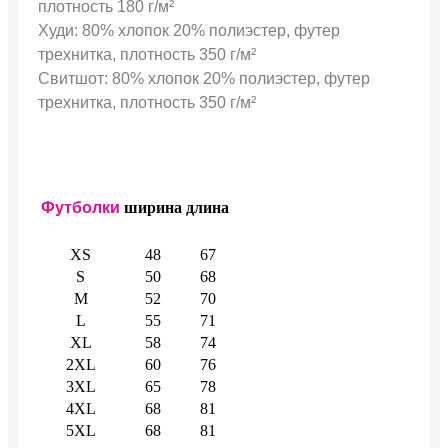
плотность 180 г/м²
Худи: 80% хлопок 20% полиэстер, футер
трехнитка, плотность 350 г/м²
Свитшот: 80% хлопок 20% полиэстер, футер
трехнитка, плотность 350 г/м²
Футболки
ширина
длина
XS
48
67
S
50
68
M
52
70
L
55
71
XL
58
74
2XL
60
76
3XL
65
78
4XL
68
81
5XL
68
81