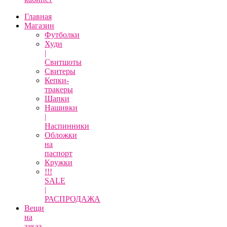
Главная
Магазин
Футболки
Худи
|
Свитшоты
Свитеры
Кепки-
тракеры
Шапки
Нашивки
|
Наспинники
Обложки
на
паспорт
Кружки
!!!
SALE
|
РАСПРОДАЖА
Вещи
на
заказ